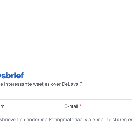
wsbrief
e interessante weetjes over DeLaval?
am
E-mail
*
rieven en ander marketingmateriaal via e-mail te sturen en