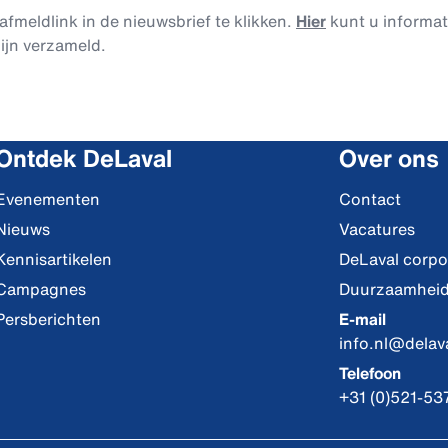
afmeldlink in de nieuwsbrief te klikken.
Hier
kunt u informa
ijn verzameld.
Ontdek DeLaval
Over ons
Evenementen
Contact
Nieuws
Vacatures
Kennisartikelen
DeLaval corpo
Campagnes
Duurzaamhei
Persberichten
E-mail
info.nl@delav
Telefoon
+31 (0)521-53