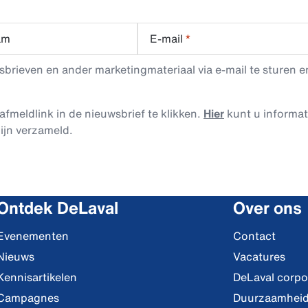
am
E-mail
*
rieven en ander marketingmateriaal via e-mail te sturen en
afmeldlink in de nieuwsbrief te klikken.
Hier
kunt u informa
ijn verzameld.
Ontdek DeLaval
Over ons
Evenementen
Contact
Nieuws
Vacatures
Kennisartikelen
DeLaval corpo
Campagnes
Duurzaamhei