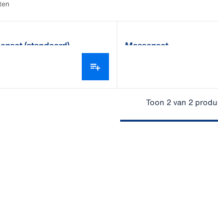
ten
enset (standaard)
Messenset
Toon 2 van 2 produ