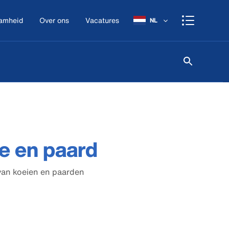
amheid
Over ons
Vacatures
NL
e en paard
van koeien en paarden