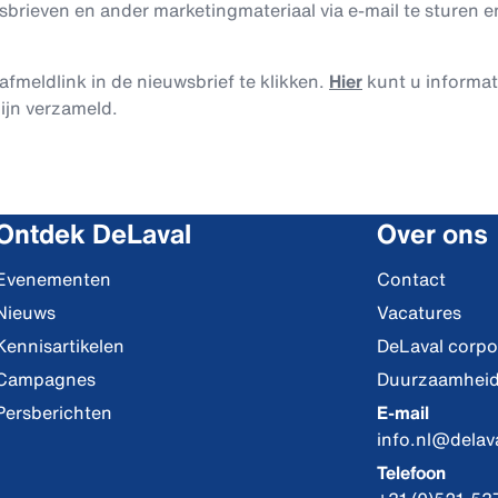
rieven en ander marketingmateriaal via e-mail te sturen en
afmeldlink in de nieuwsbrief te klikken.
Hier
kunt u informa
ijn verzameld.
Ontdek DeLaval
Over ons
Evenementen
Contact
Nieuws
Vacatures
Kennisartikelen
DeLaval corpo
Campagnes
Duurzaamhei
Persberichten
E-mail
info.nl@delav
Telefoon