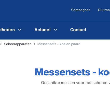
Campagnes
Duurza
gdheden
Actueel
Contact
Scheerapparaten
Messensets - koe en paard
Messensets - ko
Geschikte messen voor het scheren 