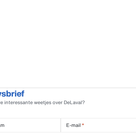
wsbrief
e interessante weetjes over DeLaval?
am
E-mail
*