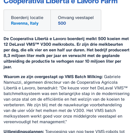
Cooperativa Libertà e Lavoro Farm
Boerderij locatie
Omvang veestapel
Ravenna, Italy
500
De Cooperativa Libertà e Lavoro boerderij melkt 500 koeien met
12 DeLaval VMS™ V300 melkrobots. Er zijn drie melkbeurten
per dag, die elk vier en een half uur duren. Het bedrijf produceert
8,3 miljoen liter melk per jaar en verwacht met de geplande
uitbreiding de productie te verhogen naar 10 miljoen liter per
jaar.
Waarom ze zijn overgestapt op VMS Batch Milking:
Gabriele
Nannuzzi, algemeen directeur van de Cooperativa Agricola
Libertà e Lavoro, benadrukt: "De keuze voor het DeLaval VMS™
batchmelksysteem was een belangrijke stap in de modernisering
van onze stal om de efficiëntie en het welzijn van de koeien te
verbeteren. We zijn blij met de nauwkeurige voorbehandeling
van de uier vóór het melken met de V300. Het VMS batch
melksysteem werkt goed voor onze middelgrote veestapel en
vereenvoudigt het management.”
Uitbreidingsplannen:
Toevoeging van nog twee VMS-robots tot