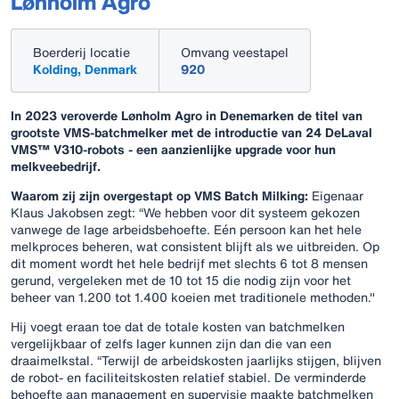
Lønholm Agro
Boerderij locatie
Omvang veestapel
Kolding, Denmark
920
In 2023 veroverde Lønholm Agro in Denemarken de titel van
grootste VMS-batchmelker met de introductie van 24 DeLaval
VMS™ V310-robots - een aanzienlijke upgrade voor hun
melkveebedrijf.
Waarom zij zijn overgestapt op VMS Batch Milking:
Eigenaar
Klaus Jakobsen zegt: “We hebben voor dit systeem gekozen
vanwege de lage arbeidsbehoefte. Eén persoon kan het hele
melkproces beheren, wat consistent blijft als we uitbreiden. Op
dit moment wordt het hele bedrijf met slechts 6 tot 8 mensen
gerund, vergeleken met de 10 tot 15 die nodig zijn voor het
beheer van 1.200 tot 1.400 koeien met traditionele methoden."
Hij voegt eraan toe dat de totale kosten van batchmelken
vergelijkbaar of zelfs lager kunnen zijn dan die van een
draaimelkstal. “Terwijl de arbeidskosten jaarlijks stijgen, blijven
de robot- en faciliteitskosten relatief stabiel. De verminderde
behoefte aan management en supervisie maakte batchmelken