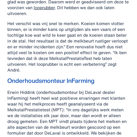
glad was geworden. Daarom werd er geadviseerd om deze te
voorzien van
looprubber
. Dit hebben we dan ook laten
uitvoeren.
Het verschil was vrij snel te merken. Koeien komen vlotter
binnen, er is minder kans op uitglijden als een vaars of een
tochtige koe wat wild te keer gaat en de koeien staan beter
in de stal. Het resultaat is dat de melkbeurt rustiger verloopt
en er minder incidenten zijn.” Een renovatie hoeft dus niet
altijd veel te kosten om een positief effect te geven. “Ik ben
tevreden dat ik deze MelkstalPrestatieTest heb laten
uitvoeren. Het looprubber is echt een verbetering” zegt
André.
Onderhoudsmonteur InFarming
Erwin Hiddink (onderhoudsmonteur bij DeLaval dealer
InFarming) heeft heel wat positieve ervaringen met klanten
waar hij het melkproces heeft geanalyseerd via de
MelkstalPrestatietest (MPT): “In ons dagelijks werk meten
we de installaties elk jaar door, maar dan wordt er alleen
droog gemeten. Een MPT vindt plaats tijdens het melken en
alle aspecten van de melkbeurt worden gescoord op een
formulier dat door DeLaval is ontwikkeld. We bekijken de