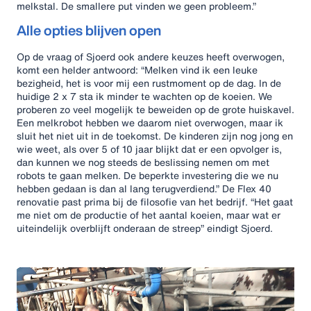
melkstal. De smallere put vinden we geen probleem.”
Alle opties blijven open
Op de vraag of Sjoerd ook andere keuzes heeft overwogen,
komt een helder antwoord: “Melken vind ik een leuke
bezigheid, het is voor mij een rustmoment op de dag. In de
huidige 2 x 7 sta ik minder te wachten op de koeien. We
proberen zo veel mogelijk te beweiden op de grote huiskavel.
Een melkrobot hebben we daarom niet overwogen, maar ik
sluit het niet uit in de toekomst. De kinderen zijn nog jong en
wie weet, als over 5 of 10 jaar blijkt dat er een opvolger is,
dan kunnen we nog steeds de beslissing nemen om met
robots te gaan melken. De beperkte investering die we nu
hebben gedaan is dan al lang terugverdiend.” De Flex 40
renovatie past prima bij de filosofie van het bedrijf. “Het gaat
me niet om de productie of het aantal koeien, maar wat er
uiteindelijk overblijft onderaan de streep” eindigt Sjoerd.