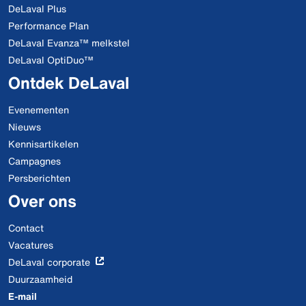
DeLaval Plus
Performance Plan
DeLaval Evanza™ melkstel
DeLaval OptiDuo™
Ontdek DeLaval
Evenementen
Nieuws
Kennisartikelen
Campagnes
Persberichten
Over ons
Contact
Vacatures
DeLaval corporate
Duurzaamheid
E-mail