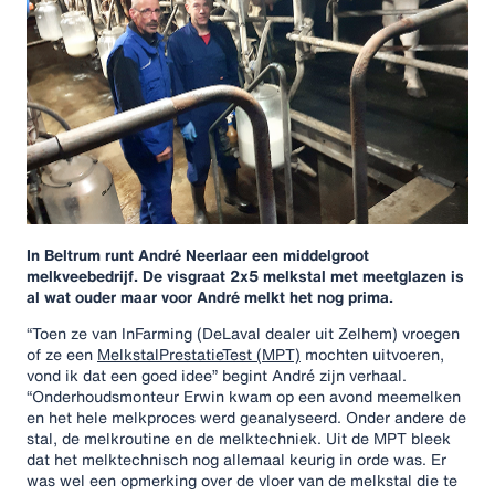
In Beltrum runt André Neerlaar een middelgroot
melkveebedrijf. De visgraat 2x5 melkstal met meetglazen is
al wat ouder maar voor André melkt het nog prima.
“Toen ze van InFarming (DeLaval dealer uit Zelhem) vroegen
of ze een
MelkstalPrestatieTest (MPT)
mochten uitvoeren,
vond ik dat een goed idee” begint André zijn verhaal.
“Onderhoudsmonteur Erwin kwam op een avond meemelken
en het hele melkproces werd geanalyseerd. Onder andere de
stal, de melkroutine en de melktechniek. Uit de MPT bleek
dat het melktechnisch nog allemaal keurig in orde was. Er
was wel een opmerking over de vloer van de melkstal die te