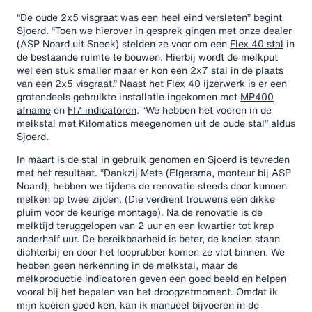
“De oude 2x5 visgraat was een heel eind versleten” begint
Sjoerd. “Toen we hierover in gesprek gingen met onze dealer
(ASP Noard uit Sneek) stelden ze voor om een
Flex 40 stal
in
de bestaande ruimte te bouwen. Hierbij wordt de melkput
wel een stuk smaller maar er kon een 2x7 stal in de plaats
van een 2x5 visgraat.” Naast het Flex 40 ijzerwerk is er een
grotendeels gebruikte installatie ingekomen met
MP400
afname
en
FI7 indicatoren
. “We hebben het voeren in de
melkstal met Kilomatics meegenomen uit de oude stal” aldus
Sjoerd.
In maart is de stal in gebruik genomen en Sjoerd is tevreden
met het resultaat. “Dankzij Mets (Elgersma, monteur bij ASP
Noard), hebben we tijdens de renovatie steeds door kunnen
melken op twee zijden. (Die verdient trouwens een dikke
pluim voor de keurige montage). Na de renovatie is de
melktijd teruggelopen van 2 uur en een kwartier tot krap
anderhalf uur. De bereikbaarheid is beter, de koeien staan
dichterbij en door het looprubber komen ze vlot binnen. We
hebben geen herkenning in de melkstal, maar de
melkproductie indicatoren geven een goed beeld en helpen
vooral bij het bepalen van het droogzetmoment. Omdat ik
mijn koeien goed ken, kan ik manueel bijvoeren in de