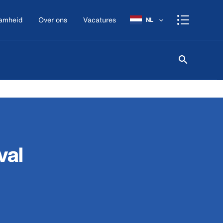
amheid
Over ons
Vacatures
NL
val