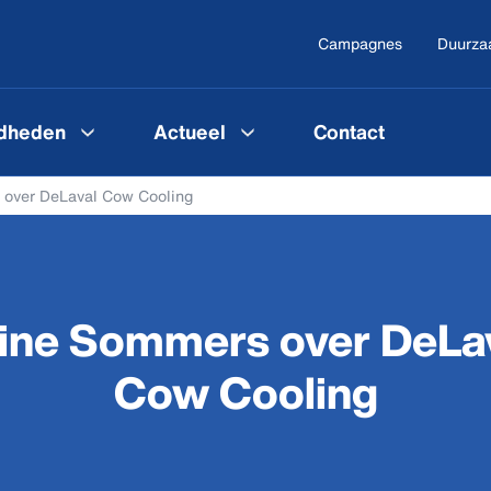
Campagnes
Duurza
gdheden
Actueel
Contact
 over DeLaval Cow Cooling
ine Sommers over DeLa
Cow Cooling