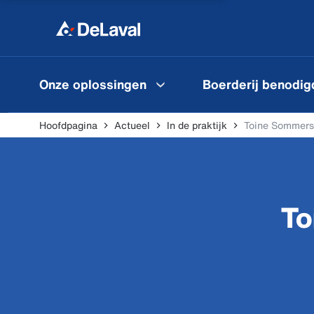
Onze oplossingen
Boerderij benodi
Hoofdpagina
Actueel
In de praktijk
Toine Sommers
To