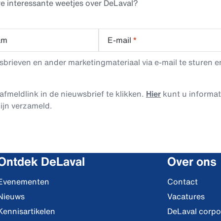
e interessante weetjes over DeLaval?
am
E-mail
*
rieven en ander marketingmateriaal via e-mail te sturen en
afmeldlink in de nieuwsbrief te klikken.
Hier
kunt u informa
ijn verzameld.
Ontdek DeLaval
Over ons
Evenementen
Contact
Nieuws
Vacatures
Kennisartikelen
DeLaval corpo