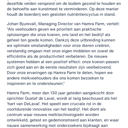
dezelfde velden verspreid om de bodem gezond te houden en
de behoefte aan kunstmest te verminderen. Op deze manier
houdt de boerderij een gesloten nutriëntencyclus in stand.
Johan Bjurevall, Managing Director van Hamra Farm, vertelt:
“Als veehouders geven we prioriteit aan praktische
oplossingen die onze koeien, ons land en het bedrijf als
geheel ten goede komen. Dankzij deze uitbreiding kunnen
we optimale omstandigheden voor onze dieren creëren,
verstandig omgaan met onze eigen middelen en zowel de
efficiëntie als de productiviteit verbeteren. De nieuwe
systemen hebben al een positief effect: onze koeien passen
zich goed aan en de eerste resultaten zijn veelbelovend.
Door onze ervaringen op Hamra Farm te delen, hopen we
andere melkveehouders die ons komen bezoeken te
inspireren en te ondersteunen.”
Hamra Farm, meer dan 130 jaar geleden aangekocht door
oprichter Gustaf de Laval, wordt al lang beschouwd als het
‘hart van DeLaval’. Het speelt een cruciale rol in de
voortdurende innovaties van het bedrijf. Het dient als
centrum waar nieuwe melktechnologieën worden
ontwikkeld, getest en gedemonstreerd aan klanten, en waar
nauwe samenwerking met onderzoekers bijdraagt aan