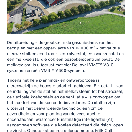
De uitbreiding – de grootste in de geschiedenis van het
bedrijf en met een oppervlakte van 12.000 m² – omvat drie
nieuwe stallen: een kraam- en kalverstal, een vaarzenstal en
een melkvee stal die ook een bezoekerscentrum bevat. De
melkvee stal is uitgerust met vier DeLaval VMS™ V310-
systemen en één VMS™ V300-systeem.
Tijdens het hele plannings- en ontwerpproces is
dierenwelzijn de hoogste prioriteit gebleven. Elk detail – van
de indeling van de stal en het melksysteem tot het strooisel,
de flexibele koeborstels en de ventilatie – is ontworpen om
het comfort van de koeien te bevorderen. De stallen zijn
uitgerust met geavanceerde technologieën om de
gezondheid en voortplanting van de veestapel te
ondersteunen, waaronder kunstmatige intelligentie (AI)
aangedreven software die koeien detecteert die risico lopen
op ziekte. Geautomatiseerde celgetalmeters, Milk Cell