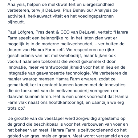
Analysis, helpen de melkkwaliteit en uiergezondheid
verbeteren, terwijl DeLaval Plus Behaviour Analysis de
activiteit, herkauwactiviteit en het voedingspatronen
bijhoudt.
Paul Löfgren, President & CEO van DeLaval, vertelt: “Hamra
Farm speelt een belangrijke rol in het laten zien wat er
mogelijk is in de moderne melkveehouderij – ver buiten de
deuren van Hamra Farm zelf. We respecteren de rijke
geschiedenis van het melkveebedrijf, maar kijken ook
vooruit naar een toekomst die wordt gekenmerkt door
innovatie, meer verantwoordelijkheid voor het milieu en de
integratie van geavanceerde technologie. We verbeteren de
manier waarop mensen Hamra Farm ervaren, zodat ze
gemakkelijker in contact kunnen komen met de innovaties
die de toekomst van de melkveehouderij vormgeven en
daarvan kunnen leren. Het is een uniek voorrecht dat Hamra
Farm vlak naast ons hoofdkantoor ligt, en daar zijn we erg
trots op.”
De grootte van de veestapel werd zorgvuldig afgestemd op
de grond die beschikbaar is voor het verbouwen van voer en
het beheer van mest. Hamra Farm is zelfvoorzienend op het
gebied van gras, maïs en graan. Mest wordt verzameld en op