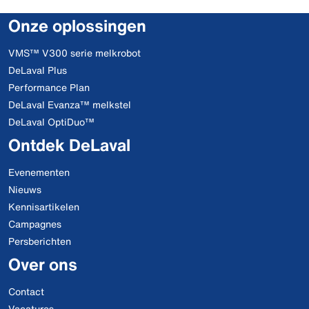
Onze oplossingen
VMS™ V300 serie melkrobot
DeLaval Plus
Performance Plan
DeLaval Evanza™ melkstel
DeLaval OptiDuo™
Ontdek DeLaval
Evenementen
Nieuws
Kennisartikelen
Campagnes
Persberichten
Over ons
Contact
Vacatures