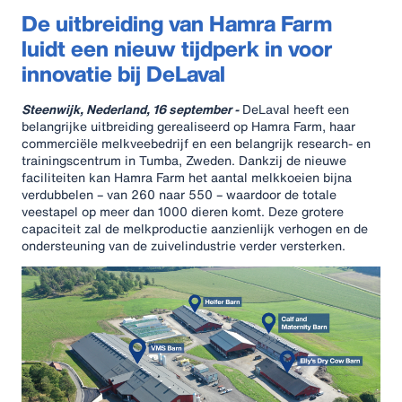
De uitbreiding van Hamra Farm
luidt een nieuw tijdperk in voor
innovatie bij DeLaval
Steenwijk, Nederland, 16 september -
DeLaval heeft een
belangrijke uitbreiding gerealiseerd op Hamra Farm, haar
commerciële melkveebedrijf en een belangrijk research- en
trainingscentrum in Tumba, Zweden. Dankzij de nieuwe
faciliteiten kan Hamra Farm het aantal melkkoeien bijna
verdubbelen – van 260 naar 550 – waardoor de totale
veestapel op meer dan 1000 dieren komt. Deze grotere
capaciteit zal de melkproductie aanzienlijk verhogen en de
ondersteuning van de zuivelindustrie verder versterken.