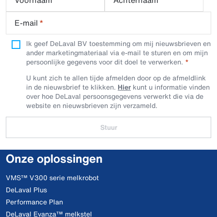
E-mail
*
Ik geef DeLaval BV toestemming om mij nieuwsbrieven en
ander marketingmateriaal via e-mail te sturen en om mijn
persoonlijke gegevens voor dit doel te verwerken.
U kunt zich te allen tijde afmelden door op de afmeldlink
in de nieuwsbrief te klikken.
Hier
kunt u informatie vinden
over hoe DeLaval persoonsgegevens verwerkt die via de
website en nieuwsbrieven zijn verzameld.
Stuur
Onze oplossingen
VMS™ V300 serie melkrobot
DeLaval Plus
Performance Plan
DeLaval Evanza™ melkstel