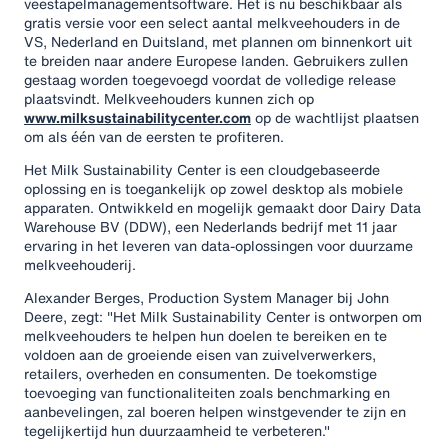
veestapelmanagementsoftware. Het is nu beschikbaar als
gratis versie voor een select aantal melkveehouders in de
VS, Nederland en Duitsland, met plannen om binnenkort uit
te breiden naar andere Europese landen. Gebruikers zullen
gestaag worden toegevoegd voordat de volledige release
plaatsvindt. Melkveehouders kunnen zich op
www.milksustainabilitycenter.com
op de wachtlijst plaatsen
om als één van de eersten te profiteren.
Het Milk Sustainability Center is een cloudgebaseerde
oplossing en is toegankelijk op zowel desktop als mobiele
apparaten. Ontwikkeld en mogelijk gemaakt door Dairy Data
Warehouse BV (DDW), een Nederlands bedrijf met 11 jaar
ervaring in het leveren van data-oplossingen voor duurzame
melkveehouderij.
Alexander Berges, Production System Manager bij John
Deere, zegt: "Het Milk Sustainability Center is ontworpen om
melkveehouders te helpen hun doelen te bereiken en te
voldoen aan de groeiende eisen van zuivelverwerkers,
retailers, overheden en consumenten. De toekomstige
toevoeging van functionaliteiten zoals benchmarking en
aanbevelingen, zal boeren helpen winstgevender te zijn en
tegelijkertijd hun duurzaamheid te verbeteren."