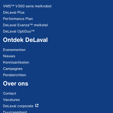
VMS™ V300 serie melkrobot
DeLaval Plus
Performance Plan
DeLaval Evanza™ melkstel
DeLaval OptiDuo™
Ontdek DeLaval
Evenementen
Nieuws
Kennisartikelen
Campagnes
Persberichten
Over ons
Contact
Vacatures
DeLaval corporate
Duurzaamheid