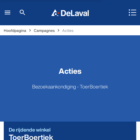
Hoofdpagina
Campagnes
Acties
Acties
Bezoekaankondiging - ToerBoertiek
De rijdende winkel
ToerBoertiek