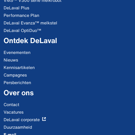
VMS™ V300 serie melkrobot
DeLaval Plus
Performance Plan
DeLaval Evanza™ melkstel
DeLaval OptiDuo™
Ontdek DeLaval
Evenementen
Nieuws
Kennisartikelen
Campagnes
Persberichten
Over ons
Contact
Vacatures
DeLaval corporate
Duurzaamheid
E-mail