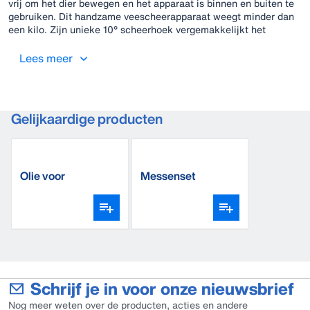
vrij om het dier bewegen en het apparaat is binnen en buiten te
gebruiken. Dit handzame veescheerapparaat weegt minder dan
een kilo. Zijn unieke 10° scheerhoek vergemakkelijkt het
scheren van moeilijk bereikbare plaatsen, zoals bij de uier, de
kop en de poten. De aan/uit-schakelaar is goed toegankelijk
Lees meer
bovenop geplaatst.
Gelijkaardige producten
Olie voor
Messenset
veescheerapparaat
(standaard)
Schrijf je in voor onze nieuwsbrief
Nog meer weten over de producten, acties en andere