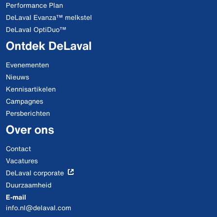
Performance Plan
DeLaval Evanza™ melkstel
DeLaval OptiDuo™
Ontdek DeLaval
Evenementen
Nieuws
Kennisartikelen
Campagnes
Persberichten
Over ons
Contact
Vacatures
DeLaval corporate
Duurzaamheid
E-mail
info.nl@delaval.com