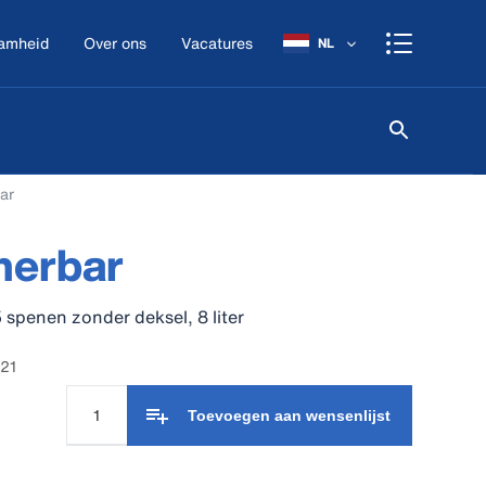
amheid
Over ons
Vacatures
NL
ar
erbar
spenen zonder deksel, 8 liter
521
Toevoegen aan wensenlijst