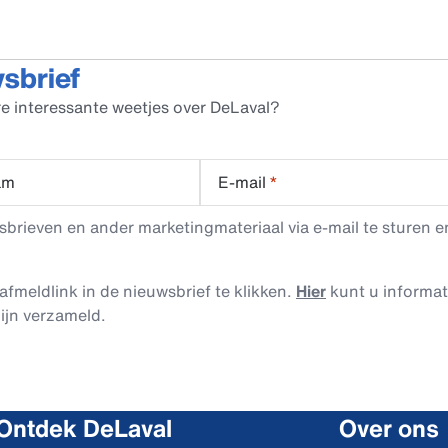
wsbrief
e interessante weetjes over DeLaval?
am
E-mail
*
rieven en ander marketingmateriaal via e-mail te sturen en
afmeldlink in de nieuwsbrief te klikken.
Hier
kunt u informa
ijn verzameld.
Ontdek DeLaval
Over ons