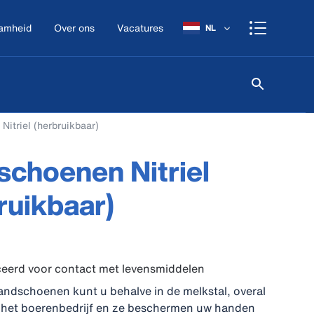
amheid
Over ons
Vacatures
NL
itriel (herbruikbaar)
choenen Nitriel
ruikbaar)
ceerd voor contact met levensmiddelen
handschoenen kunt u behalve in de melkstal, overal
 het boerenbedrijf en ze beschermen uw handen