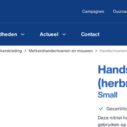
Campagnes
Duurza
gdheden
Actueel
Contact
kerskleding
Melkershandschoenen en mouwen
Handschoenen N
Hands
(herb
Small
Gecertifi
Deze nitriel 
gebruiken op