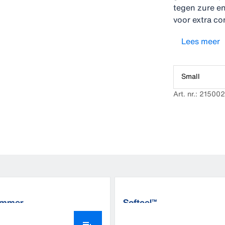
tegen zure en
voor extra co
zorgt voor me
Lees meer
Small
Art. nr.: 21500
emmer
Softcel™