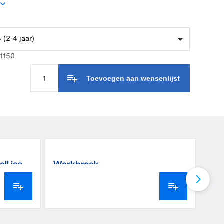
 (2-4 jaar)
41150
Toevoegen aan wensenlijst
ll jas
Werkbroek
DeL