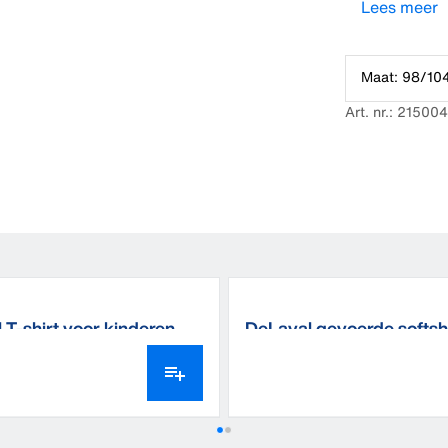
Lees meer
Maat: 98/104
Art. nr.: 21500
 T-shirt voor kinderen
DeLaval gevoerde softshe