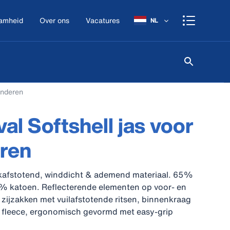
amheid
Over ons
Vacatures
NL
inderen
al Softshell jas voor
ren
ekafstotend, winddicht & ademend materiaal. 65%
5% katoen. Reflecterende elementen op voor- en
 zijzakken met vuilafstotende ritsen, binnenkraag
r fleece, ergonomisch gevormd met easy-grip
en. mouwen met duimgaten