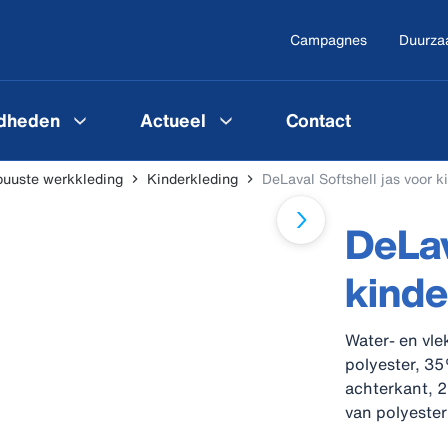
Campagnes
Duurza
gdheden
Actueel
Contact
uuste werkkleding
Kinderkleding
DeLaval Softshell jas voor k
DeLav
kinde
Water- en vl
polyester, 3
achterkant, 2
van polyeste
ritssluiting