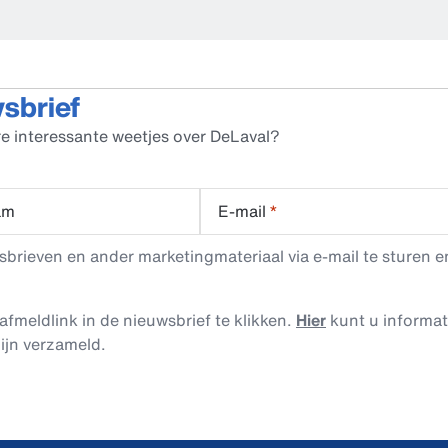
wsbrief
e interessante weetjes over DeLaval?
am
E-mail
*
rieven en ander marketingmateriaal via e-mail te sturen en
afmeldlink in de nieuwsbrief te klikken.
Hier
kunt u informa
ijn verzameld.