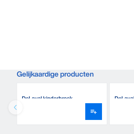
Gelijkaardige producten
DeLaval kinderbroek
DeLaval