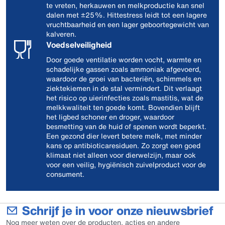
te vreten, herkauwen en melkproductie kan snel
dalen met ±25%. Hittestress leidt tot een lagere
vruchtbaarheid en een lager geboortegewicht van
kalveren.
Voedselveiligheid
Door goede ventilatie worden vocht, warmte en
schadelijke gassen zoals ammoniak afgevoerd,
waardoor de groei van bacteriën, schimmels en
ziektekiemen in de stal vermindert. Dit verlaagt
het risico op uierinfecties zoals mastitis, wat de
melkkwaliteit ten goede komt. Bovendien blijft
het ligbed schoner en droger, waardoor
besmetting van de huid of spenen wordt beperkt.
Een gezond dier levert betere melk, met minder
kans op antibioticaresiduen. Zo zorgt een goed
klimaat niet alleen voor dierwelzijn, maar ook
voor een veilig, hygiënisch zuivelproduct voor de
consument.
Schrijf je in voor onze nieuwsbrief
Nog meer weten over de producten, acties en andere