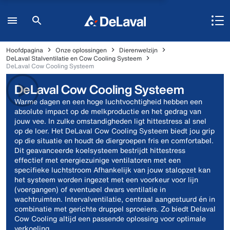
Hoofdpagina
Onze oplossingen
Dierenwelzijn
DeLaval Stalventilatie en Cow Cooling Systeem
DeLaval Cow Cooling Systeem
DeLaval Cow Cooling Systeem
Warme dagen en een hoge luchtvochtigheid hebben een
absolute impact op de melkproductie en het gedrag van
jouw vee. In zulke omstandigheden ligt hittestress al snel
op de loer. Het DeLaval Cow Cooling Systeem biedt jou grip
op die situatie en houdt de diergroepen fris en comfortabel.
Dit geavanceerde koelsysteem bestrijdt hittestress
effectief met energiezuinige ventilatoren met een
specifieke luchtstroom Afhankelijk van jouw stalopzet kan
het systeem worden ingezet met een voorkeur voor lijn
(voergangen) of eventueel dwars ventilatie in
wachtruimten. Intervalventilatie, centraal aangestuurd én in
combinatie met gerichte druppel sproeiers. Zo biedt Delaval
Cow Cooling altijd een passende oplossing voor optimale
verkoeling.