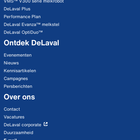
VMS™ V300 serie melkrobot
DeLaval Plus
Performance Plan
DeLaval Evanza™ melkstel
DeLaval OptiDuo™
Ontdek DeLaval
Evenementen
Nieuws
Kennisartikelen
Campagnes
Persberichten
Over ons
Contact
Vacatures
DeLaval corporate
Duurzaamheid