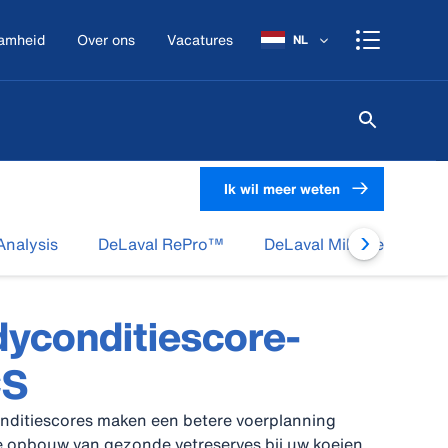
amheid
Over ons
Vacatures
NL
Ik wil meer weten
Analysis
DeLaval RePro™
DeLaval Milk Cell Analy
yconditiescore-
CS
nditiescores maken een betere voerplanning
de opbouw van gezonde vetreserves bij uw koeien.