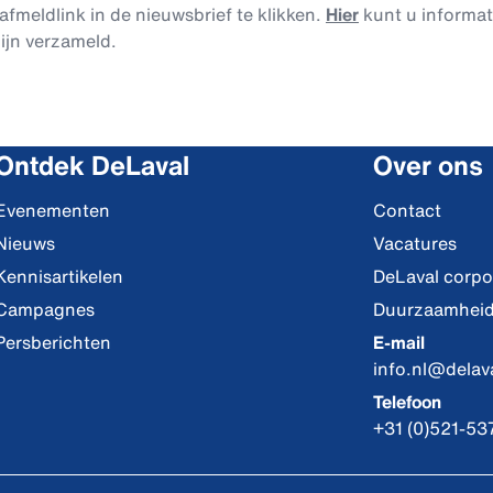
afmeldlink in de nieuwsbrief te klikken.
Hier
kunt u informa
ijn verzameld.
Ontdek DeLaval
Over ons
Evenementen
Contact
Nieuws
Vacatures
Kennisartikelen
DeLaval corpo
Campagnes
Duurzaamhei
Persberichten
E-mail
info.nl@delav
Telefoon
+31 (0)521-53