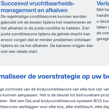
Succesvol vruchtbaarheids-
Verl
management en afkalven
Met he
handma
De regelmatige conditiescores kunnen worden
u deze
gebruikt om de koeien tijdens het insemineren en
taken o
het afkalven in de juiste conditie te hebben. Een
de con
juiste conditiescore tijdens de gehele dracht kan
geregi
ervoor zorgen dat er minder problemen ontstaan
tijdens en na het afkalven. De kalveren krijgen dan
ook een ideale start.
maliseer de voerstrategie op uw be
e controles van de bodyconditiescore van elke koe zijn va
te kunnen aanpassen. Het is de sleutel tot betrouwbare prod
taten. Met een DeLaval bodyconditiescore-systeem BCS ku
escores vastleggen voor elke koe, elke melkbeurt, elke da