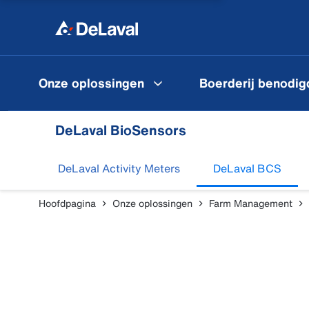
Onze oplossingen
Boerderij benodi
DeLaval BioSensors
DeLaval Activity Meters
DeLaval BCS
Hoofdpagina
Onze oplossingen
Farm Management