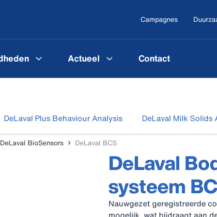
Campagnes
Duurza
gdheden
Actueel
Contact
DeLaval Plus Behaviour Analysis
DeLaval Milk Solids 
DeLaval BioSensors
DeLaval BCS
DeLaval Bod
systeem B
Nauwgezet geregistreerde co
mogelijk, wat bijdraagt aan 