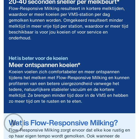
20-40 seconden sneller per melkbeurt*
Flow-Responsive Milking resulteert in kortere melktijden,
waardoor er meer koeien per VMS-station per dag
gemolken kunnen worden. Omgekeerd resulteert minder
melktijd in meer vrije tijd per station, waardoor er meer tijd
beschikbaar is voor jou koeien of voor service en
onderhoud.
Het is beter voor de koeien
Meer ontspannen koeien*
Koeien voelen zich comfortabeler en meer ontspannen
tijdens het melken met Flow-Responsive Milking en kunnen
profiteren van een betere uiergezondheid vanwege het
tedere, natuurlijkere stabieler vacuüm en de kortere
melktijd. Ze brengen minder tijd door in de VMS en hebben
zo meer tijd om te rusten en te eten.
Wat is Flow-Responsive Milking?
Flow‑Responsive Milking zorgt ervoor dat elke koe rustig en
op haar eigen tempo wordt gemolken. Ook wanneer de