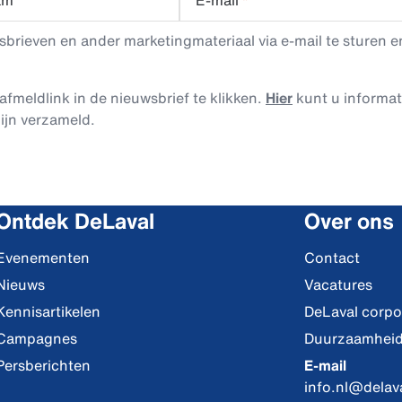
am
E-mail
*
rieven en ander marketingmateriaal via e-mail te sturen en
afmeldlink in de nieuwsbrief te klikken.
Hier
kunt u informa
ijn verzameld.
Ontdek DeLaval
Over ons
Evenementen
Contact
Nieuws
Vacatures
Kennisartikelen
DeLaval corpo
Campagnes
Duurzaamhei
Persberichten
E-mail
info.nl@delav