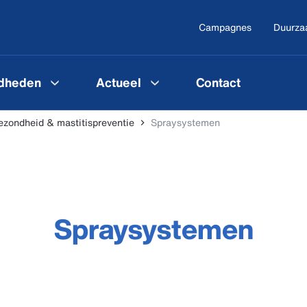
Campagnes
Duurza
gdheden
Actueel
Contact
ezondheid & mastitispreventie
Spraysystemen
Spraysystemen