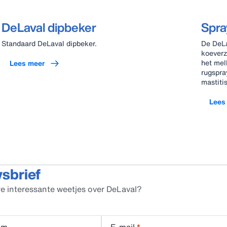
DeLaval dipbeker
Spra
Standaard DeLaval dipbeker.
De DeLa
koeverz
het mel
Lees meer
rugspra
mastiti
Lees
wsbrief
e interessante weetjes over DeLaval?