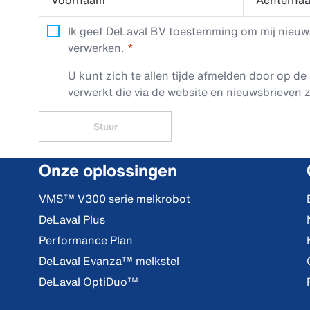
Voornaam
Achterna
Ik geef DeLaval BV toestemming om mij nieuwsb
verwerken.
U kunt zich te allen tijde afmelden door op de 
verwerkt die via de website en nieuwsbrieven z
Stuur
Onze oplossingen
VMS™ V300 serie melkrobot
DeLaval Plus
Performance Plan
DeLaval Evanza™ melkstel
DeLaval OptiDuo™