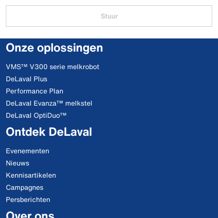
Stuur
Onze oplossingen
VMS™ V300 serie melkrobot
DeLaval Plus
Performance Plan
DeLaval Evanza™ melkstel
DeLaval OptiDuo™
Ontdek DeLaval
Evenementen
Nieuws
Kennisartikelen
Campagnes
Persberichten
Over ons