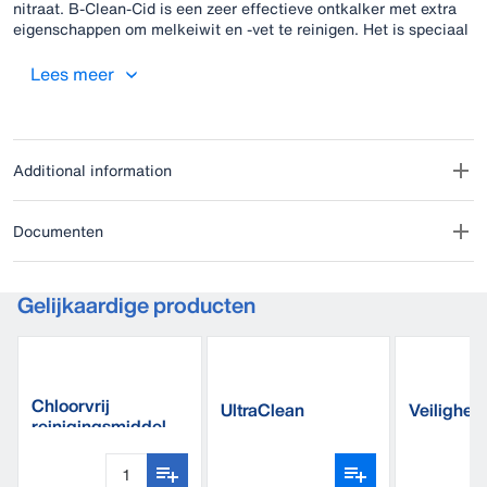
nitraat. B-Clean-Cid is een zeer effectieve ontkalker met extra
eigenschappen om melkeiwit en -vet te reinigen. Het is speciaal
geschikt voor gebruik in de DeLaval chloorvrije reinigingsroutine
in alle wateromstandigheden.
Lees meer
Additional information
Documenten
Gelijkaardige producten
Chloorvrij
UltraClean
Veilighe
reinigingsmiddel
CFD100