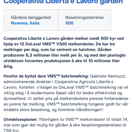
Cooperativa Libertà e Lavoro gården
Gårdens beliggenhet
Besetningsstørrelse
Ravenna, Italia
500
Cooperativa Libertà e Lavoro gården melker rundt 500 kyr ved
hjelp av 12 DeLaval VMS™ V300 melkeroboter. De har tre
melkinger per dag, som tar omtrent en halvtime. Gården
produserer 8,3 millioner liter melk per år, og med den planlagte
utvidelsen forventes produksjonen å øke til 10 millioner liter
årlig.
Hvorfor de byttet dere VMS™ batchmelking:
Gabriele Nannuzzi,
administrerende direktør i Cooperativa Agricola Libertà e
Lavoro, forteller: «Valget av DeLaval VMS™ batchmelking var et
viktig steg i å modernisere fjøset vårt for bedre effektivitet og
dyrevelferd. Vi setter pris på melkerobotens presise forberedelse
av jurene før melking. VMS™ batchmelking fungerer godt for vår
middels store besetning, og forenkler håndteringen".
Utvidelsesplaner:
Ytterligere to VMS™ melkeroboter til totalt 14,
noe som gjør det mulig for gården å øke besetningsstørrelsen til
700 kyr.