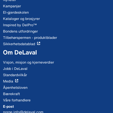
Kampanjer
El-gjerdeskolen
Kataloger og brosjyrer
Inspired by DelPro™
Bondens utfordringer
Tilbehørspermen - produktblader
Sikkerhetsdatablad
Om DeLaval
Visjon, misjon og kjerneverdier
Jobb i DeLaval
Standardvilkår
Media
Åpenhetsloven
Bærekraft
Våre forhandlere
E-post
norge.info@delaval.com