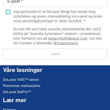
E-post
*
Jeg samtykker til at DeLaval Norge kan sende meg
nyhetsbrev og annen markedsføring via e-post og bruke
mine personopplysninger til dette formålet.
Du kan når som helst avslutte abonnementet ditt ved å
klikke på "Avslutte nyhetsbrev" nederst i nyhetsbrevet,
eller kontakte oss på
norge.info@delaval.com
. Les mer
om hvordan vi behandler
ditt personvern.
Send
Våre løsninger
DeLaval VMS™-serien
Roterende melkestaller
DeLaval DelPro™
Lær mer
Nyheter