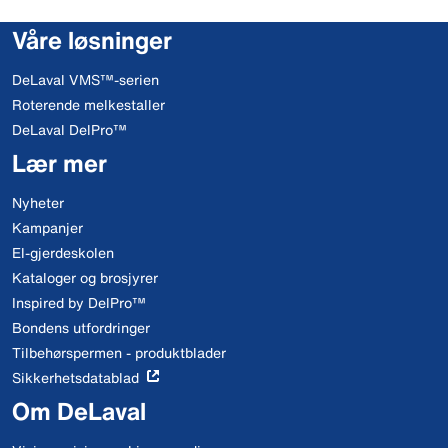
Våre løsninger
DeLaval VMS™-serien
Roterende melkestaller
DeLaval DelPro™
Lær mer
Nyheter
Kampanjer
El-gjerdeskolen
Kataloger og brosjyrer
Inspired by DelPro™
Bondens utfordringer
Tilbehørspermen - produktblader
Sikkerhetsdatablad
Om DeLaval