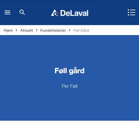
Hjem
Aktuelt
Kundehistorier
Føll Gård
Føll gård
Per Føll