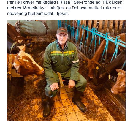
Per Føll driver melkegård i Rissa i Sør-Trøndelag. På gården
melkes 18 melkekyr i båsfjøs, og DeLaval melkekrakk er et
nødvendig hjelpemiddel i fjøset.