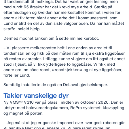
3 tandemstall til melkinga. Det har vært en grei løsning, men
med rundt 65 årsskyr har det krevd mye arbeid. Særlig på
ettermiddagen og kvelden har melkestellet kommet i veien for
andre aktiviteter, blant annet arbeidet i kommunestyret, som
Lund er blitt en del av den siste valgperioden. Da har han måttet
skaffe innleid hjelp.
Dermed modnet tanken om å sette inn melkerobot.
– Vi plasserte melkeroboten helt i ene enden av arealet til
tandemstallen og fikk på den måten rom til sju ekstra liggebåser
på resten av arealet. I tillegg kunne vi gjøre om litt også et annet
sted i fjøset, så vi fikk ytterligere to liggebåser. Vi fikk med
andre ord inn både robot, «robotkjøkken» og ni nye liggebåser,
forteller Lund.
Samtidig installerte de også en DeLaval gjødselskraper.
Takler vanskelige dyr
Ny VMS™ V310 var på plass i midten av oktober i 2020. Den er
utstyrt med holdvurderingskamera, RePro-systemet, kløvspyling
og magnet på porten.
– Jeg må si at jeg er ganske imponert over hvor godt roboten går.
Vi har ikke lært opp ei eneste ku. Vi bare jaget kyrne inn i