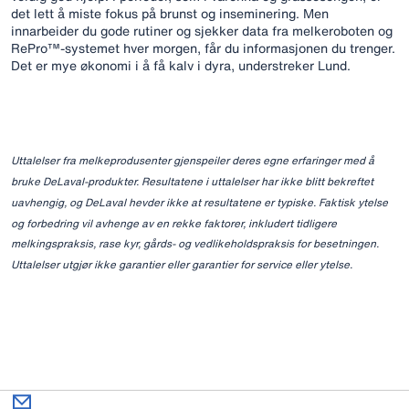
det lett å miste fokus på brunst og inseminering. Men
innarbeider du gode rutiner og sjekker data fra melkeroboten og
RePro™-systemet hver morgen, får du informasjonen du trenger.
Det er mye økonomi i å få kalv i dyra, understreker Lund.
Uttalelser fra melkeprodusenter gjenspeiler deres egne erfaringer med å
bruke DeLaval-produkter. Resultatene i uttalelser har ikke blitt bekreftet
uavhengig, og DeLaval hevder ikke at resultatene er typiske. Faktisk ytelse
og forbedring vil avhenge av en rekke faktorer, inkludert tidligere
melkingspraksis, rase kyr, gårds- og vedlikeholdspraksis for besetningen.
Uttalelser utgjør ikke garantier eller garantier for service eller ytelse.