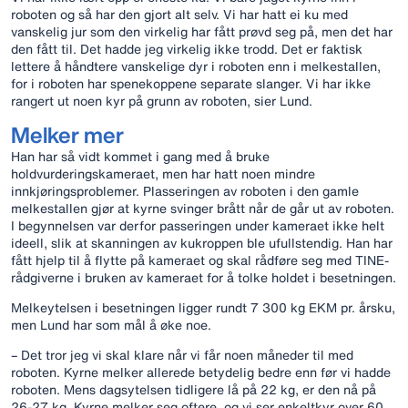
roboten og så har den gjort alt selv. Vi har hatt ei ku med
vanskelig jur som den virkelig har fått prøvd seg på, men det har
den fått til. Det hadde jeg virkelig ikke trodd. Det er faktisk
lettere å håndtere vanskelige dyr i roboten enn i melkestallen,
for i roboten har spenekoppene separate slanger. Vi har ikke
rangert ut noen kyr på grunn av roboten, sier Lund.
Melker mer
Han har så vidt kommet i gang med å bruke
holdvurderingskameraet, men har hatt noen mindre
innkjøringsproblemer. Plasseringen av roboten i den gamle
melkestallen gjør at kyrne svinger brått når de går ut av roboten.
I begynnelsen var derfor passeringen under kameraet ikke helt
ideell, slik at skanningen av kukroppen ble ufullstendig. Han har
fått hjelp til å flytte på kameraet og skal rådføre seg med TINE-
rådgiverne i bruken av kameraet for å tolke holdet i besetningen.
Melkeytelsen i besetningen ligger rundt 7 300 kg EKM pr. årsku,
men Lund har som mål å øke noe.
– Det tror jeg vi skal klare når vi får noen måneder til med
roboten. Kyrne melker allerede betydelig bedre enn før vi hadde
roboten. Mens dagsytelsen tidligere lå på 22 kg, er den nå på
26-27 kg. Kyrne melker seg oftere, og vi ser enkeltkyr over 60