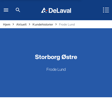
Hjem
Aktuelt
Kundehistorier
Frode Lund
Storborg Østre
Frode Lund