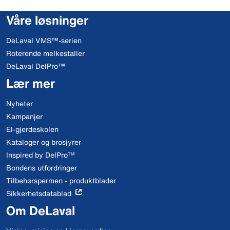
Våre løsninger
DeLaval VMS™-serien
Roterende melkestaller
DeLaval DelPro™
Lær mer
Nyheter
Kampanjer
El-gjerdeskolen
Kataloger og brosjyrer
Inspired by DelPro™
Bondens utfordringer
Tilbehørspermen - produktblader
Sikkerhetsdatablad
Om DeLaval