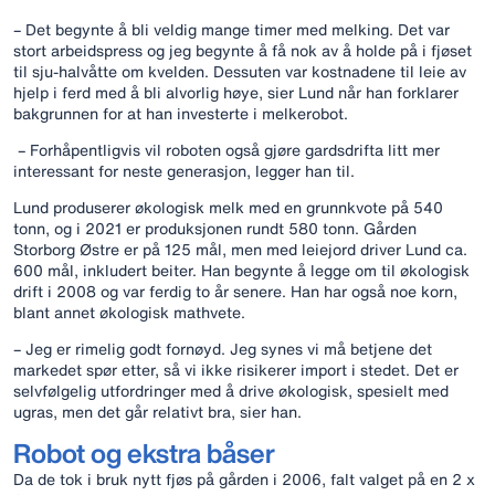
– Det begynte å bli veldig mange timer med melking. Det var
stort arbeidspress og jeg begynte å få nok av å holde på i fjøset
til sju-halvåtte om kvelden. Dessuten var kostnadene til leie av
hjelp i ferd med å bli alvorlig høye, sier Lund når han forklarer
bakgrunnen for at han investerte i melkerobot.
– Forhåpentligvis vil roboten også gjøre gardsdrifta litt mer
interessant for neste generasjon, legger han til.
Lund produserer økologisk melk med en grunnkvote på 540
tonn, og i 2021 er produksjonen rundt 580 tonn. Gården
Storborg Østre er på 125 mål, men med leiejord driver Lund ca.
600 mål, inkludert beiter. Han begynte å legge om til økologisk
drift i 2008 og var ferdig to år senere. Han har også noe korn,
blant annet økologisk mathvete.
– Jeg er rimelig godt fornøyd. Jeg synes vi må betjene det
markedet spør etter, så vi ikke risikerer import i stedet. Det er
selvfølgelig utfordringer med å drive økologisk, spesielt med
ugras, men det går relativt bra, sier han.
Robot og ekstra båser
Da de tok i bruk nytt fjøs på gården i 2006, falt valget på en 2 x