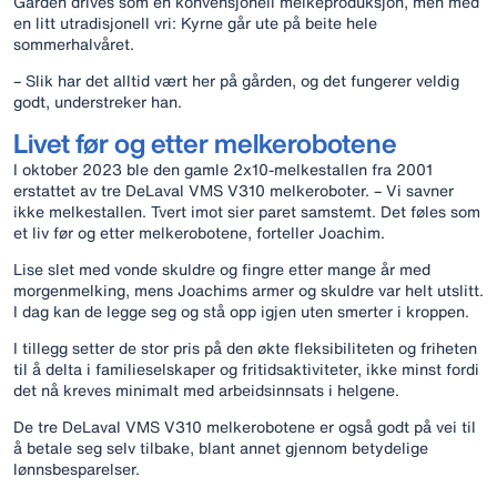
Gården drives som en konvensjonell melkeproduksjon, men med
en litt utradisjonell vri: Kyrne går ute på beite hele
sommerhalvåret.
– Slik har det alltid vært her på gården, og det fungerer veldig
godt, understreker han.
Livet før og etter melkerobotene
I oktober 2023 ble den gamle 2x10-melkestallen fra 2001
erstattet av tre DeLaval VMS V310 melkeroboter. – Vi savner
ikke melkestallen. Tvert imot sier paret samstemt. Det føles som
et liv før og etter melkerobotene, forteller Joachim.
Lise slet med vonde skuldre og fingre etter mange år med
morgenmelking, mens Joachims armer og skuldre var helt utslitt.
I dag kan de legge seg og stå opp igjen uten smerter i kroppen.
I tillegg setter de stor pris på den økte fleksibiliteten og friheten
til å delta i familieselskaper og fritidsaktiviteter, ikke minst fordi
det nå kreves minimalt med arbeidsinnsats i helgene.
De tre DeLaval VMS V310 melkerobotene er også godt på vei til
å betale seg selv tilbake, blant annet gjennom betydelige
lønnsbesparelser.