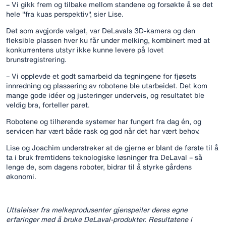
– Vi gikk frem og tilbake mellom standene og forsøkte å se det
hele "fra kuas perspektiv", sier Lise.
Det som avgjorde valget, var DeLavals 3D-kamera og den
fleksible plassen hver ku får under melking, kombinert med at
konkurrentens utstyr ikke kunne levere på lovet
brunstregistrering.
– Vi opplevde et godt samarbeid da tegningene for fjøsets
innredning og plassering av robotene ble utarbeidet. Det kom
mange gode idéer og justeringer underveis, og resultatet ble
veldig bra, forteller paret.
Robotene og tilhørende systemer har fungert fra dag én, og
servicen har vært både rask og god når det har vært behov.
Lise og Joachim understreker at de gjerne er blant de første til å
ta i bruk fremtidens teknologiske løsninger fra DeLaval – så
lenge de, som dagens roboter, bidrar til å styrke gårdens
økonomi.
Uttalelser fra melkeprodusenter gjenspeiler deres egne
erfaringer med å bruke DeLaval-produkter. Resultatene i