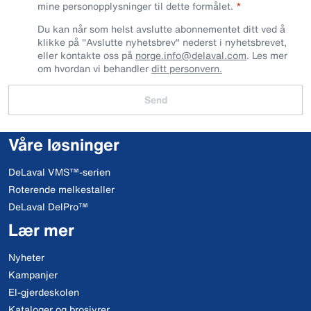
mine personopplysninger til dette formålet.
Du kan når som helst avslutte abonnementet ditt ved å
klikke på "Avslutte nyhetsbrev" nederst i nyhetsbrevet,
eller kontakte oss på
norge.info@delaval.com
. Les mer
om hvordan vi behandler
ditt personvern.
Send
Våre løsninger
DeLaval VMS™-serien
Roterende melkestaller
DeLaval DelPro™
Lær mer
Nyheter
Kampanjer
El-gjerdeskolen
Kataloger og brosjyrer