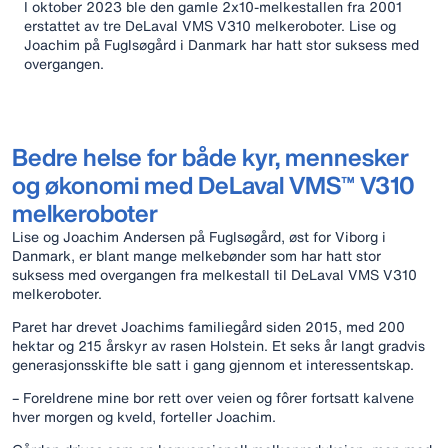
I oktober 2023 ble den gamle 2x10-melkestallen fra 2001
erstattet av tre DeLaval VMS V310 melkeroboter. Lise og
Joachim på Fuglsøgård i Danmark har hatt stor suksess med
overgangen.
Bedre helse for både kyr, mennesker
og økonomi med DeLaval VMS™ V310
melkeroboter
Lise og Joachim Andersen på Fuglsøgård, øst for Viborg i
Danmark, er blant mange melkebønder som har hatt stor
suksess med overgangen fra melkestall til DeLaval VMS V310
melkeroboter.
Paret har drevet Joachims familiegård siden 2015, med 200
hektar og 215 årskyr av rasen Holstein. Et seks år langt gradvis
generasjonsskifte ble satt i gang gjennom et interessentskap.
– Foreldrene mine bor rett over veien og fôrer fortsatt kalvene
hver morgen og kveld, forteller Joachim.