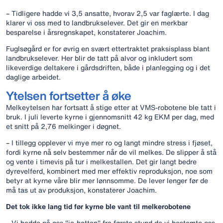
– Tidligere hadde vi 3,5 ansatte, hvorav 2,5 var faglærte. I dag
klarer vi oss med to landbrukselever. Det gir en merkbar
besparelse i årsregnskapet, konstaterer Joachim.
Fuglsøgård er for øvrig en svært ettertraktet praksisplass blant
landbrukselever. Her blir de tatt på alvor og inkludert som
likeverdige deltakere i gårdsdriften, både i planlegging og i det
daglige arbeidet.
Ytelsen fortsetter å øke
Melkeytelsen har fortsatt å stige etter at VMS-robotene ble tatt i
bruk. I juli leverte kyrne i gjennomsnitt 42 kg EKM per dag, med
et snitt på 2,76 melkinger i døgnet.
– I tillegg opplever vi mye mer ro og langt mindre stress i fjøset,
fordi kyrne nå selv bestemmer når de vil melkes. De slipper å stå
og vente i timevis på tur i melkestallen. Det gir langt bedre
dyrevelferd, kombinert med mer effektiv reproduksjon, noe som
betyr at kyrne våre blir mer lønnsomme. De lever lenger før de
må tas ut av produksjon, konstaterer Joachim.
Det tok ikke lang tid før kyrne ble vant til melkerobotene
– Vi hadde på oss "ja-hatten" fra første stund da vi bestemte oss