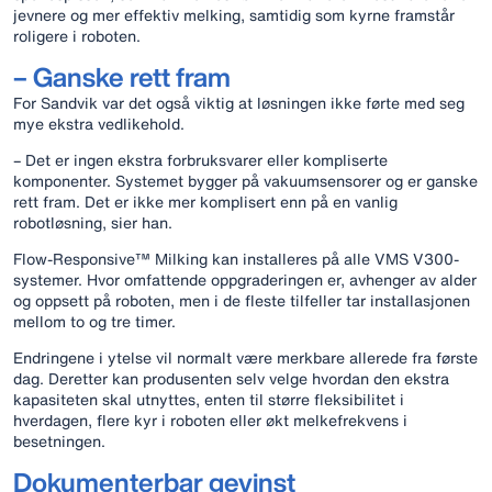
jevnere og mer effektiv melking, samtidig som kyrne framstår
roligere i roboten.
– Ganske rett fram
For Sandvik var det også viktig at løsningen ikke førte med seg
mye ekstra vedlikehold.
– Det er ingen ekstra forbruksvarer eller kompliserte
komponenter. Systemet bygger på vakuumsensorer og er ganske
rett fram. Det er ikke mer komplisert enn på en vanlig
robotløsning, sier han.
Flow‑Responsive™ Milking kan installeres på alle VMS V300-
systemer. Hvor omfattende oppgraderingen er, avhenger av alder
og oppsett på roboten, men i de fleste tilfeller tar installasjonen
mellom to og tre timer.
Endringene i ytelse vil normalt være merkbare allerede fra første
dag. Deretter kan produsenten selv velge hvordan den ekstra
kapasiteten skal utnyttes, enten til større fleksibilitet i
hverdagen, flere kyr i roboten eller økt melkefrekvens i
besetningen.
Dokumenterbar gevinst