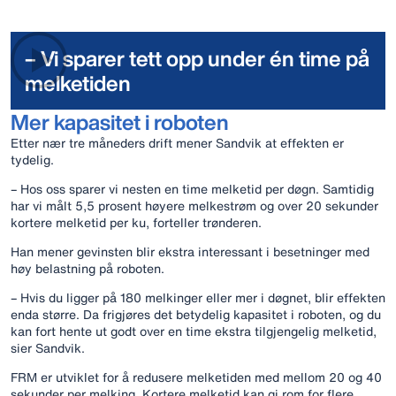
– Vi sparer tett opp under én time på
melketiden
Mer kapasitet i roboten
Etter nær tre måneders drift mener Sandvik at effekten er
tydelig.
– Hos oss sparer vi nesten en time melketid per døgn. Samtidig
har vi målt 5,5 prosent høyere melkestrøm og over 20 sekunder
kortere melketid per ku, forteller trønderen.
Han mener gevinsten blir ekstra interessant i besetninger med
høy belastning på roboten.
– Hvis du ligger på 180 melkinger eller mer i døgnet, blir effekten
enda større. Da frigjøres det betydelig kapasitet i roboten, og du
kan fort hente ut godt over en time ekstra tilgjengelig melketid,
sier Sandvik.
FRM er utviklet for å redusere melketiden med mellom 20 og 40
sekunder per melking. Kortere melketid kan gi rom for flere