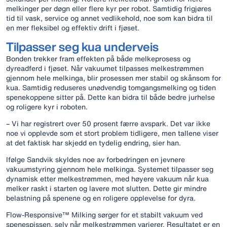
melkinger per døgn eller flere kyr per robot. Samtidig frigjøres
tid til vask, service og annet vedlikehold, noe som kan bidra til
en mer fleksibel og effektiv drift i fjøset.
Tilpasser seg kua underveis
Bonden trekker fram effekten på både melkeprosess og
dyreadferd i fjøset. Når vakuumet tilpasses melkestrømmen
gjennom hele melkinga, blir prosessen mer stabil og skånsom for
kua. Samtidig reduseres unødvendig tomgangsmelking og tiden
spenekoppene sitter på. Dette kan bidra til både bedre jurhelse
og roligere kyr i roboten.
– Vi har registrert over 50 prosent færre avspark. Det var ikke
noe vi opplevde som et stort problem tidligere, men tallene viser
at det faktisk har skjedd en tydelig endring, sier han.
Ifølge Sandvik skyldes noe av forbedringen en jevnere
vakuumstyring gjennom hele melkinga. Systemet tilpasser seg
dynamisk etter melkestrømmen, med høyere vakuum når kua
melker raskt i starten og lavere mot slutten. Dette gir mindre
belastning på spenene og en roligere opplevelse for dyra.
Flow-Responsive™ Milking sørger for et stabilt vakuum ved
spenespissen, selv når melkestrømmen varierer. Resultatet er en