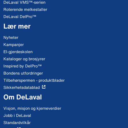
DeLaval VMS™-serien
Roterende melkestaller
DeLaval DelPro™
Lær mer
Nyheter
Kampanjer
El-gjerdeskolen
Kataloger og brosjyrer
Inspired by DelPro™
Bondens utfordringer
Tilbehørspermen - produktblader
Sikkerhetsdatablad
Om DeLaval
Visjon, misjon og kjerneverdier
Jobb i DeLaval
Standardvilkår