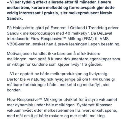
– Vi ser tydelig effekt allerede etter få måneder. Høyere
melkestrøm, kortere melketid og færre avspark gjør dette
veldig interessant i praksis, sier melkeprodusent Noralv
Sandvik.
På Haldoslette gård på Fannrem i Orkland i Trøndelag driver
Sandvik melkeproduksjon med 40 melkekyr. Da DeLaval
introduserte Flow-Responsive™ Milking (FRM) til VMS
V300-serien, ønsket han å prøve løsningen i egen besetning.
Motivasjonen handlet ikke bare om å effektivisere
melkingen, men også å kunne dokumentere egenskaper som
er viktige for kundene som kjøper livdyr fra gården.
– Vi er opptatt av både melkeproduksjon og livdyrsalg.
Derfor ble vi naturlig nok nysgjerrige på om FRM kunne gi
målbare forbedringer både i melketid og melkeflyt, sier
bonden.
Flow-Responsive™ Milking er utviklet for å styre vakuumet
mer dynamisk under hele melkingen. Systemet tilpasser
vakuumnivået etter melkestrømmen fra hvert enkelt spene,
med mål om å gi både raskere og mer stabil melking.