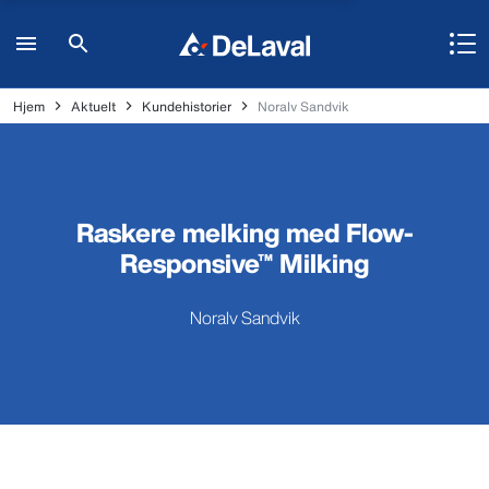
Hjem
Aktuelt
Kundehistorier
Noralv Sandvik
Raskere melking med Flow-
Responsive™ Milking
Noralv Sandvik