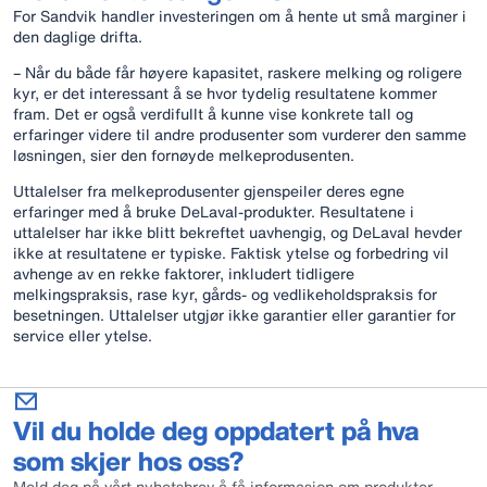
For Sandvik handler investeringen om å hente ut små marginer i
den daglige drifta.
– Når du både får høyere kapasitet, raskere melking og roligere
kyr, er det interessant å se hvor tydelig resultatene kommer
fram. Det er også verdifullt å kunne vise konkrete tall og
erfaringer videre til andre produsenter som vurderer den samme
løsningen, sier den fornøyde melkeprodusenten.
Uttalelser fra melkeprodusenter gjenspeiler deres egne
erfaringer med å bruke DeLaval-produkter. Resultatene i
uttalelser har ikke blitt bekreftet uavhengig, og DeLaval hevder
ikke at resultatene er typiske. Faktisk ytelse og forbedring vil
avhenge av en rekke faktorer, inkludert tidligere
melkingspraksis, rase kyr, gårds- og vedlikeholdspraksis for
besetningen. Uttalelser utgjør ikke garantier eller garantier for
service eller ytelse.
Vil du holde deg oppdatert på hva
som skjer hos oss?
Meld deg på vårt nyhetsbrev å få informasjon om produkter,