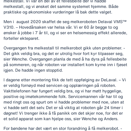
melkestall. Vi var en del av et fellesbeite der vi hadde
melkestall, og vi ønsket det samme systemet hjemme. Både
praktiske og økonomiske vurderinger lå bak dette valget.
Men i august 2020 skaffet de seg melkeroboten Delaval VMS™
V310. – Hovedårsaken var helsa vår. Vi er 60 år begge to og
ønsker å jobbe i 7 år til, og vi ser en helsemessig effekt allerede,
forteller ekteparet.
Overgangen fra melkestall til melkerobot gikk uten problemer. -
Det gikk veldig bra, og det er utrolig hvor fort kyr tilpasser seg,
sier Wenche. Overgangen planla de med å ha dyra på fellesbeite
på sommeren, og når roboten var installert kom kyrne inn i fjøset
igjen. De hadde ingen stopptid.
I dagene etter montering fikk de tett oppfølging av DeLaval. – Vi
er veldig fornøyd med servicen og opplæringen på roboten.
Vakttelefonen har fungert veldig bra, og vi har møtt hyggelige,
positive og imøtekommende folk. Servicemannen vår har til og
med ringt oss og spurt om vi hadde problemer med noe, uten at
vi hadde sett det selv. Det er så viktig at roboten går 24 timer i
døgnet! Vi trenger ikke å få panikk om det skjer noe, for det er
et solid apparat som kan hjelpe oss, sier Wenche og Anders.
For bøndene har det vært en stor forandring å få melkerobot. -