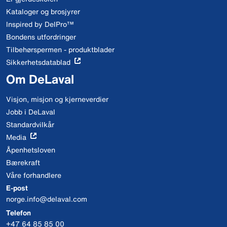
Kataloger og brosjyrer
Inspired by DelPro™
Bondens utfordringer
Tilbehørspermen - produktblader
Sikkerhetsdatablad
Om DeLaval
Visjon, misjon og kjerneverdier
Jobb i DeLaval
Standardvilkår
Media
Åpenhetsloven
Bærekraft
Våre forhandlere
E-post
norge.info@delaval.com
Telefon
+47 64 85 85 00