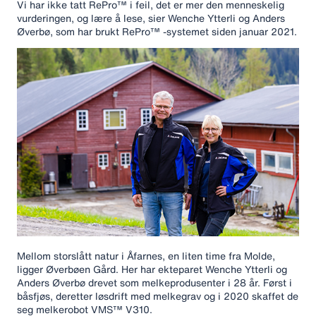
Vi har ikke tatt RePro™ i feil, det er mer den menneskelig
vurderingen, og lære å lese, sier Wenche Ytterli og Anders
Øverbø, som har brukt RePro™ -systemet siden januar 2021.
Mellom storslått natur i Åfarnes, en liten time fra Molde,
ligger Øverbøen Gård. Her har ekteparet Wenche Ytterli og
Anders Øverbø drevet som melkeprodusenter i 28 år. Først i
båsfjøs, deretter løsdrift med melkegrav og i 2020 skaffet de
seg melkerobot VMS™ V310.