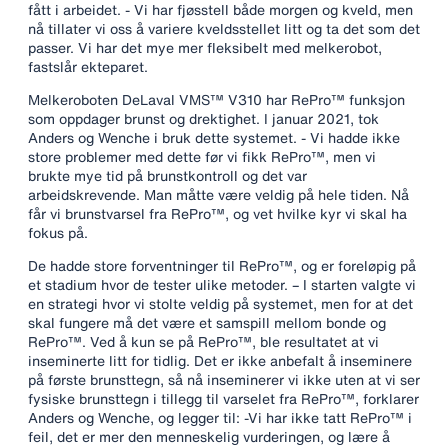
fått i arbeidet. - Vi har fjøsstell både morgen og kveld, men
nå tillater vi oss å variere kveldsstellet litt og ta det som det
passer. Vi har det mye mer fleksibelt med melkerobot,
fastslår ekteparet.
Melkeroboten DeLaval VMS™ V310 har RePro™ funksjon
som oppdager brunst og drektighet. I januar 2021, tok
Anders og Wenche i bruk dette systemet. - Vi hadde ikke
store problemer med dette før vi fikk RePro™, men vi
brukte mye tid på brunstkontroll og det var
arbeidskrevende. Man måtte være veldig på hele tiden. Nå
får vi brunstvarsel fra RePro™, og vet hvilke kyr vi skal ha
fokus på.
De hadde store forventninger til RePro™, og er foreløpig på
et stadium hvor de tester ulike metoder. – I starten valgte vi
en strategi hvor vi stolte veldig på systemet, men for at det
skal fungere må det være et samspill mellom bonde og
RePro™. Ved å kun se på RePro™, ble resultatet at vi
inseminerte litt for tidlig. Det er ikke anbefalt å inseminere
på første brunsttegn, så nå inseminerer vi ikke uten at vi ser
fysiske brunsttegn i tillegg til varselet fra RePro™, forklarer
Anders og Wenche, og legger til: -Vi har ikke tatt RePro™ i
feil, det er mer den menneskelig vurderingen, og lære å