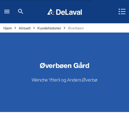
Hjem
Aktuelt
Kundehistorier
Øverbøen
Øverbøen Gård
Wenche Ytterli og Anders Øverbø