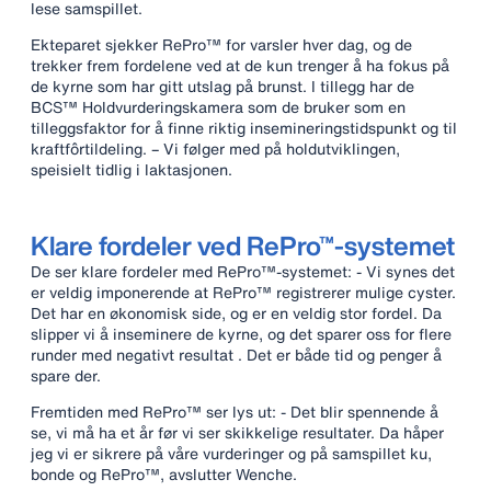
lese samspillet.
Ekteparet sjekker RePro™ for varsler hver dag, og de
trekker frem fordelene ved at de kun trenger å ha fokus på
de kyrne som har gitt utslag på brunst. I tillegg har de
BCS™ Holdvurderingskamera som de bruker som en
tilleggsfaktor for å finne riktig insemineringstidspunkt og til
kraftfôrtildeling. – Vi følger med på holdutviklingen,
speisielt tidlig i laktasjonen.
Klare fordeler ved RePro™-systemet
De ser klare fordeler med RePro™-systemet: - Vi synes det
er veldig imponerende at RePro™ registrerer mulige cyster.
Det har en økonomisk side, og er en veldig stor fordel. Da
slipper vi å inseminere de kyrne, og det sparer oss for flere
runder med negativt resultat . Det er både tid og penger å
spare der.
Fremtiden med RePro™ ser lys ut: - Det blir spennende å
se, vi må ha et år før vi ser skikkelige resultater. Da håper
jeg vi er sikrere på våre vurderinger og på samspillet ku,
bonde og RePro™, avslutter Wenche.