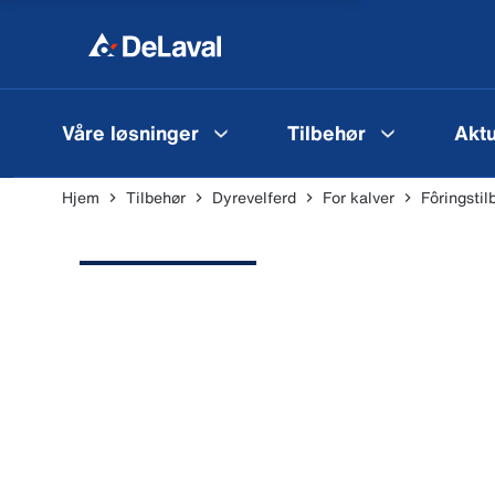
Våre løsninger
Tilbehør
Aktu
Hjem
Tilbehør
Dyrevelferd
For kalver
Fôringsti