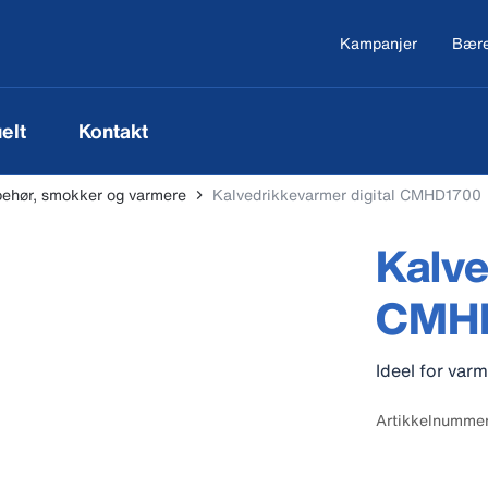
Kampanjer
Bære
elt
Kontakt
lbehør, smokker og varmere
Kalvedrikkevarmer digital CMHD1700
Kalve
CMH
Ideel for varm
Artikkelnumme