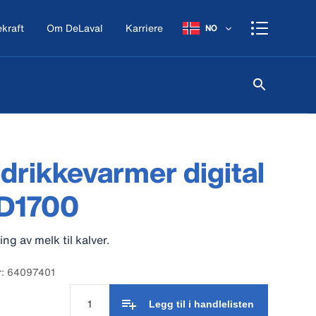
kraft
Om DeLaval
Karriere
NO
drikkevarmer digital
D1700
ing av melk til kalver.
r: 64097401
Legg til i handlelisten