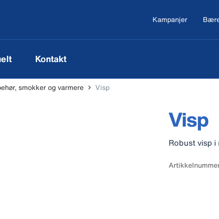
Kampanjer
Bære
elt
Kontakt
lbehør, smokker og varmere
Visp
Visp
Robust visp i 
Artikkelnumme