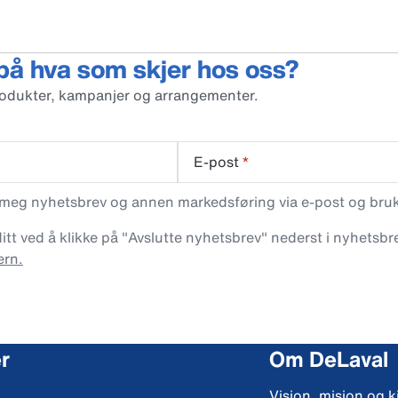
 på hva som skjer hos oss?
rodukter, kampanjer og arrangementer.
E-post
*
 meg nyhetsbrev og annen markedsføring via e-post og bruke
t ved å klikke på "Avslutte nyhetsbrev" nederst i nyhetsbre
ern.
r
Om DeLaval
Visjon, misjon og k