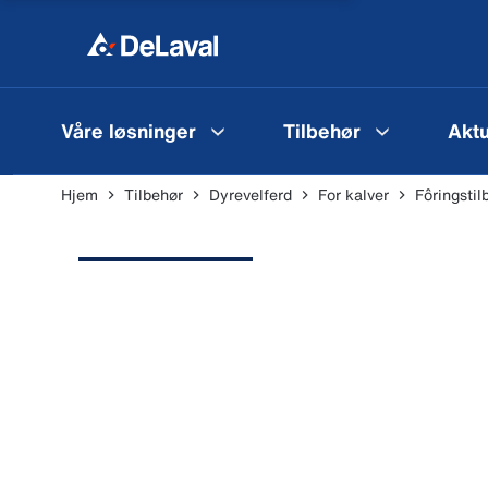
Våre løsninger
Tilbehør
Aktu
Hjem
Tilbehør
Dyrevelferd
For kalver
Fôringsti