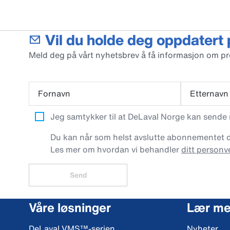
Vil du holde deg oppdatert
Meld deg på vårt nyhetsbrev å få informasjon om p
Fornavn
Etternavn
Jeg samtykker til at DeLaval Norge kan sende
Du kan når som helst avslutte abonnementet dit
Les mer om hvordan vi behandler
ditt personv
Send
Våre løsninger
Lær me
DeLaval VMS™-serien
Nyheter