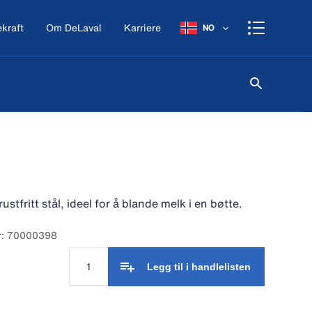
kraft
Om DeLaval
Karriere
NO
rustfritt stål, ideel for å blande melk i en bøtte.
r: 70000398
Legg til i handlelisten