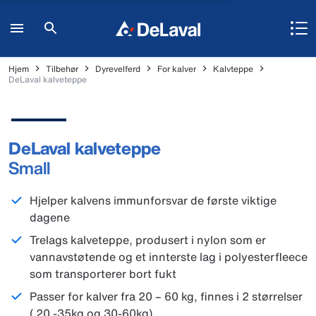
Hjem
Tilbehør
Dyrevelferd
For kalver
Kalvteppe
DeLaval kalveteppe
DeLaval kalveteppe
Small
Hjelper kalvens immunforsvar de første viktige
dagene
Trelags kalveteppe, produsert i nylon som er
vannavstøtende og et innterste lag i polyesterfleece
som transporterer bort fukt
Passer for kalver fra 20 – 60 kg, finnes i 2 størrelser
( 20 -35kg og 30-60kg)