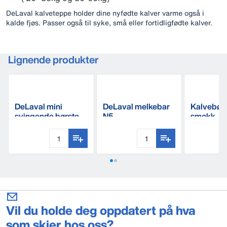
DeLaval kalveteppe holder dine nyfødte kalver varme også i
kalde fjøs. Passer også til syke, små eller fortidligfødte kalver.
Lignende produkter
DeLaval mini
DeLaval melkebar
Kalvebøt
svingende børste
N5
smokk
MSB
Vil du holde deg oppdatert på hva
som skjer hos oss?