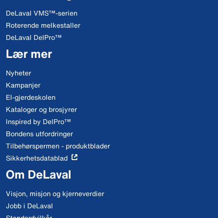
DeLaval VMS™-serien
Roterende melkestaller
DeLaval DelPro™
Lær mer
Nyheter
Kampanjer
El-gjerdeskolen
Kataloger og brosjyrer
Inspired by DelPro™
Bondens utfordringer
Tilbehørspermen - produktblader
Sikkerhetsdatablad
Om DeLaval
Visjon, misjon og kjerneverdier
Jobb i DeLaval
Standardvilkår