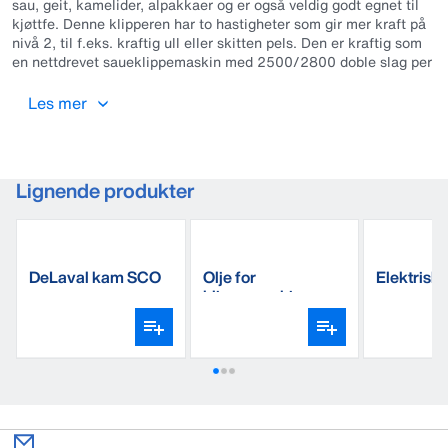
sau, geit, kamelider, alpakkaer og er også veldig godt egnet til
kjøttfe. Denne klipperen har to hastigheter som gir mer kraft på
nivå 2, til f.eks. kraftig ull eller skitten pels. Den er kraftig som
en nettdrevet saueklippemaskin med 2500/2800 doble slag per
minutt. Klipperen har et lett, ergonomisk design. Det
medfølger ett batteri. Batteriet viser ladenivå. Leveres med 3”
Les mer
kniver.
Lignende produkter
DeLaval kam SCO
Olje for
Elektrisk 
klippemaskiner