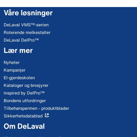
Våre løsninger
DeLaval VMS™-serien
Roterende melkestaller
DeLaval DelPro™
Lær mer
Nyheter
Kampanjer
El-gjerdeskolen
Kataloger og brosjyrer
Inspired by DelPro™
Bondens utfordringer
Tilbehørspermen - produktblader
Sikkerhetsdatablad
Om DeLaval