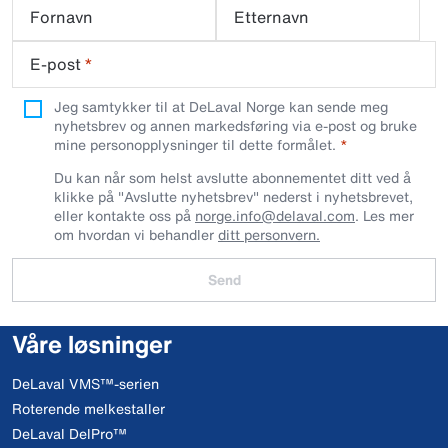
Fornavn
Etternavn
E-post
*
Jeg samtykker til at DeLaval Norge kan sende meg
nyhetsbrev og annen markedsføring via e-post og bruke
mine personopplysninger til dette formålet.
Du kan når som helst avslutte abonnementet ditt ved å
klikke på "Avslutte nyhetsbrev" nederst i nyhetsbrevet,
eller kontakte oss på
norge.info@delaval.com
. Les mer
om hvordan vi behandler
ditt personvern.
Send
Våre løsninger
DeLaval VMS™-serien
Roterende melkestaller
DeLaval DelPro™