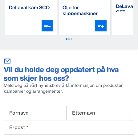
DeLaval d
DeLaval kam SCO
Olje for
CF7
klippemaskiner
Vil du holde deg oppdatert på hva
som skjer hos oss?
Meld deg på vårt nyhetsbrev å få informasjon om produkter,
kampanjer og arrangementer.
Fornavn
Etternavn
E-post
*