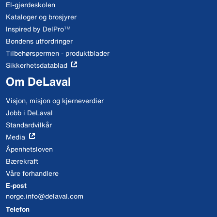
El-gjerdeskolen
Kataloger og brosjyrer
Inspired by DelPro™
Bondens utfordringer
Tilbehørspermen - produktblader
Sikkerhetsdatablad
Om DeLaval
Visjon, misjon og kjerneverdier
Jobb i DeLaval
Standardvilkår
Media
Åpenhetsloven
Bærekraft
Våre forhandlere
E-post
norge.info@delaval.com
Telefon