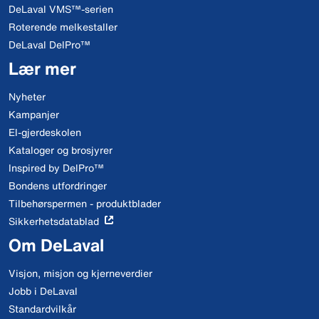
DeLaval VMS™-serien
Roterende melkestaller
DeLaval DelPro™
Lær mer
Nyheter
Kampanjer
El-gjerdeskolen
Kataloger og brosjyrer
Inspired by DelPro™
Bondens utfordringer
Tilbehørspermen - produktblader
Sikkerhetsdatablad
Om DeLaval
Visjon, misjon og kjerneverdier
Jobb i DeLaval
Standardvilkår