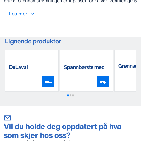
bruke. Gjennomstrømningen er tilpasset for kalver. Ventilen gir 5
l/min. Drikkekar C5 er laget av støpejern som deretter er blitt
emaljert for å få en høy kvalitet på finishen og god hygiene.
Les mer
Vanntilkopling ovenfra eller eller under.
Lignende produkter
Grønnsåpe
DeLaval
Spannbørste med
volumventil
skaft
Vil du holde deg oppdatert på hva
som skjer hos oss?