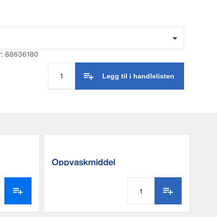
r: 88636180
Legg til i handlelisten
Oppvaskmiddel