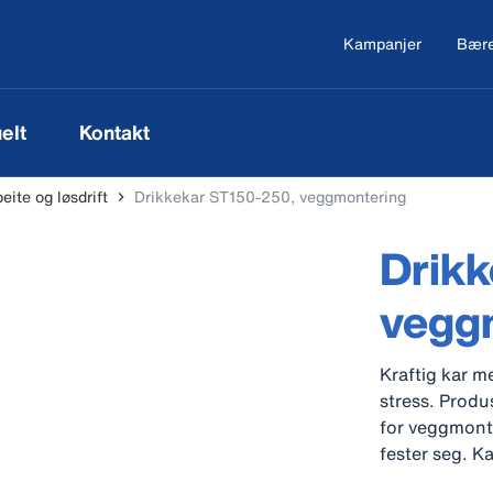
Kampanjer
Bære
elt
Kontakt
beite og løsdrift
Drikkekar ST150-250, veggmontering
Drikk
vegg
Kraftig kar m
stress. Produs
for veggmonter
fester seg. Ka
gjennomstrøm