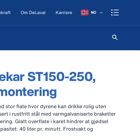
kraft
Om DeLaval
Karriere
NO
ekar ST150-250,
montering
ed stor flate hvor dyrene kan drikke rolig uten
ert i rustfritt stål med varmgalvaniserte braketter
ing. Glatt overflate i karet hindrer at gjødsel
pasitet: 40 liter pr. minutt. Frostvakt og
mingsrør for oppvarmet vann finnes som