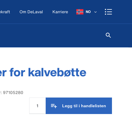
kraft
Om DeLaval
Karriere
NO
r for kalvebøtte
r: 97105280
Legg til i handlelisten