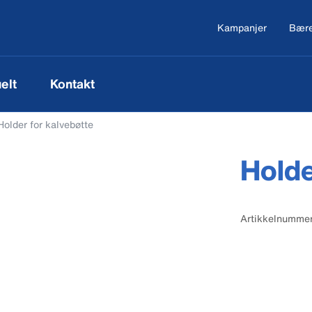
Kampanjer
Bære
elt
Kontakt
Holder for kalvebøtte
Holde
Artikkelnumme