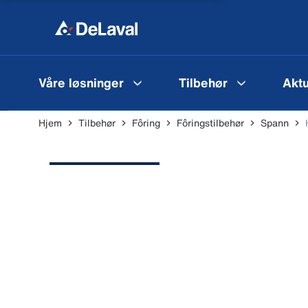
Våre løsninger
Tilbehør
Aktu
Hjem
Tilbehør
Fôring
Fôringstilbehør
Spann