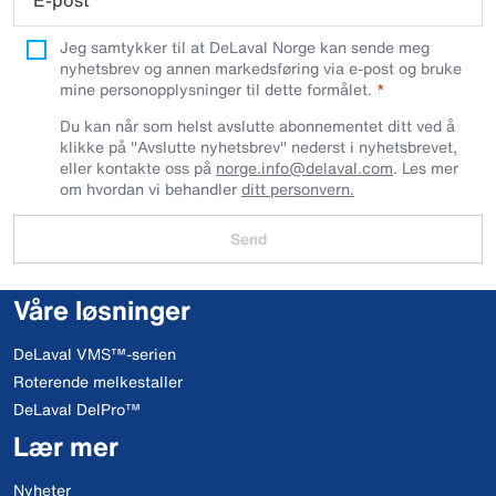
E-post
*
Jeg samtykker til at DeLaval Norge kan sende meg
nyhetsbrev og annen markedsføring via e-post og bruke
mine personopplysninger til dette formålet.
Du kan når som helst avslutte abonnementet ditt ved å
klikke på "Avslutte nyhetsbrev" nederst i nyhetsbrevet,
eller kontakte oss på
norge.info@delaval.com
. Les mer
om hvordan vi behandler
ditt personvern.
Send
Våre løsninger
DeLaval VMS™-serien
Roterende melkestaller
DeLaval DelPro™
Lær mer
Nyheter