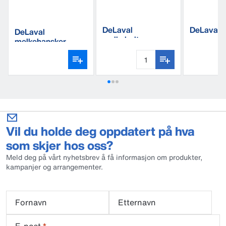
DeLaval
DeLaval 
DeLaval
melkebelte
melkehansker,
normal lengde
Vil du holde deg oppdatert på hva
som skjer hos oss?
Meld deg på vårt nyhetsbrev å få informasjon om produkter,
kampanjer og arrangementer.
Fornavn
Etternavn