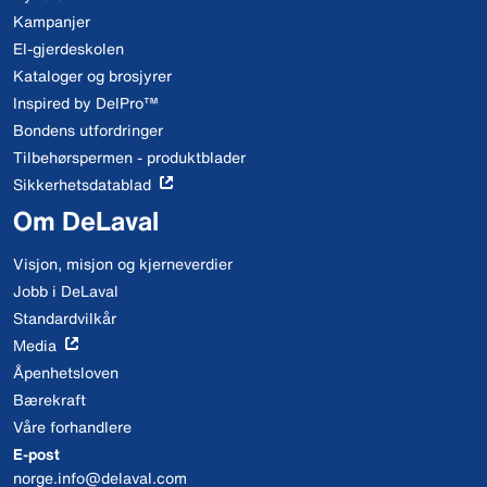
Kampanjer
El-gjerdeskolen
Kataloger og brosjyrer
Inspired by DelPro™
Bondens utfordringer
Tilbehørspermen - produktblader
Sikkerhetsdatablad
Om DeLaval
Visjon, misjon og kjerneverdier
Jobb i DeLaval
Standardvilkår
Media
Åpenhetsloven
Bærekraft
Våre forhandlere
E-post
norge.info@delaval.com