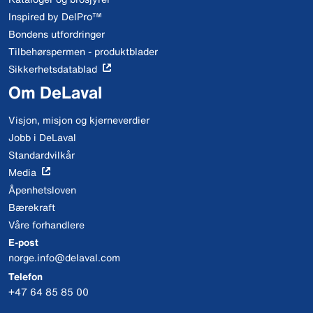
Inspired by DelPro™
Bondens utfordringer
Tilbehørspermen - produktblader
Sikkerhetsdatablad
Om DeLaval
Visjon, misjon og kjerneverdier
Jobb i DeLaval
Standardvilkår
Media
Åpenhetsloven
Bærekraft
Våre forhandlere
E-post
norge.info@delaval.com
Telefon
+47 64 85 85 00