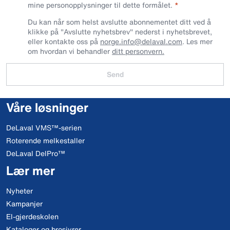
mine personopplysninger til dette formålet.
Du kan når som helst avslutte abonnementet ditt ved å
klikke på "Avslutte nyhetsbrev" nederst i nyhetsbrevet,
eller kontakte oss på
norge.info@delaval.com
. Les mer
om hvordan vi behandler
ditt personvern.
Send
Våre løsninger
DeLaval VMS™-serien
Roterende melkestaller
DeLaval DelPro™
Lær mer
Nyheter
Kampanjer
El-gjerdeskolen
Kataloger og brosjyrer