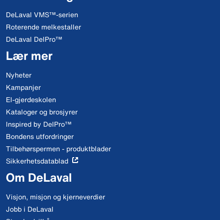
DeLaval VMS™-serien
Roterende melkestaller
DeLaval DelPro™
Lær mer
Nyheter
Kampanjer
El-gjerdeskolen
Kataloger og brosjyrer
Inspired by DelPro™
Bondens utfordringer
Tilbehørspermen - produktblader
Sikkerhetsdatablad
Om DeLaval
Visjon, misjon og kjerneverdier
Jobb i DeLaval