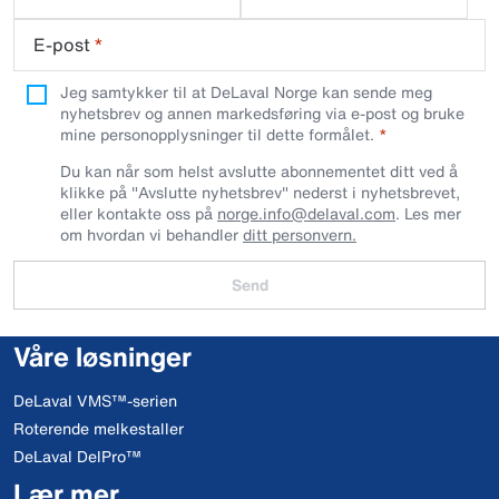
E-post
*
Jeg samtykker til at DeLaval Norge kan sende meg
nyhetsbrev og annen markedsføring via e-post og bruke
mine personopplysninger til dette formålet.
Du kan når som helst avslutte abonnementet ditt ved å
klikke på "Avslutte nyhetsbrev" nederst i nyhetsbrevet,
eller kontakte oss på
norge.info@delaval.com
. Les mer
om hvordan vi behandler
ditt personvern.
Send
Våre løsninger
DeLaval VMS™-serien
Roterende melkestaller
DeLaval DelPro™
Lær mer