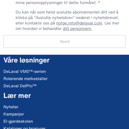
mine personopplysninger til dette formålet.
Du kan når som helst avslutte abonnementet ditt ved å
klikke på "Avslutte nyhetsbrev" nederst i nyhetsbrevet,
eller kontakte oss på
norge.info@delaval.com
. Les mer
om hvordan vi behandler
ditt personvern.
Send
Våre løsninger
DeLaval VMS™-serien
Roterende melkestaller
DeLaval DelPro™
Lær mer
Nyheter
Kampanjer
El-gjerdeskolen
Kataloger og brosjyrer