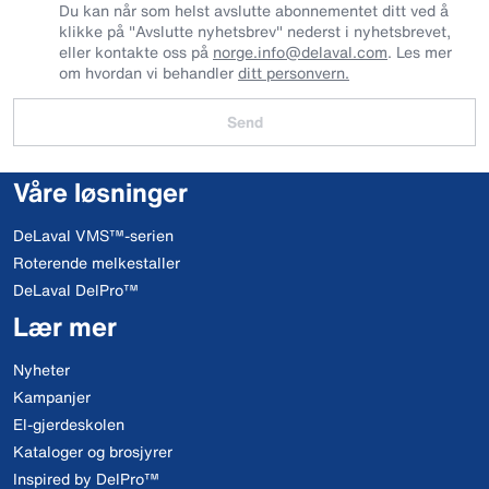
Du kan når som helst avslutte abonnementet ditt ved å
klikke på "Avslutte nyhetsbrev" nederst i nyhetsbrevet,
eller kontakte oss på
norge.info@delaval.com
. Les mer
om hvordan vi behandler
ditt personvern.
Send
Våre løsninger
DeLaval VMS™-serien
Roterende melkestaller
DeLaval DelPro™
Lær mer
Nyheter
Kampanjer
El-gjerdeskolen
Kataloger og brosjyrer
Inspired by DelPro™