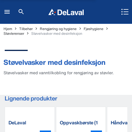
Hjem
Tilbehør
Rengjøring og hygiene
Fjøshygiene
Støvlerenser
Støvelvasker med desinfeksjon
Støvelvasker med desinfeksjon
Støvelvasker med vanntilkobling for rengjøring av støvler.
Lignende produkter
DeLaval
Oppvaskbørste (1
Håndvask
lettvektsstøvel
stk)