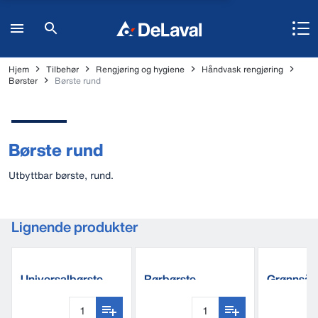
Hjem
Tilbehør
Rengjøring og hygiene
Håndvask rengjøring
Børster
Børste rund
Børste rund
Utbyttbar børste, rund.
Lignende produkter
Universalbørste
Rørbørste
Grønnsåpe