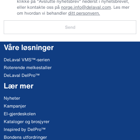
klikke på "Avslutte nyhetsbrev" nederst i nyhetsbrevet,
eller kontakte oss på
norge.info@delaval.com
. Les mer
om hvordan vi behandler
ditt personvern.
Send
Våre løsninger
DeLaval VMS™-serien
Roterende melkestaller
DeLaval DelPro™
Lær mer
Nyheter
Kampanjer
El-gjerdeskolen
Kataloger og brosjyrer
Inspired by DelPro™
Bondens utfordringer