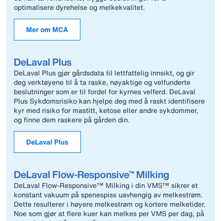
optimalisere dyrehelse og melkekvalitet.
Mer om MCA
DeLaval Plus
DeLaval Plus gjør gårdsdata til lettfattelig innsikt, og gir
deg verktøyene til å ta raske, nøyaktige og velfunderte
beslutninger som er til fordel for kyrnes velferd. DeLaval
Plus Sykdomsrisiko kan hjelpe deg med å raskt identifisere
kyr med risiko for mastitt, ketose eller andre sykdommer,
og finne dem raskere på gården din.
DeLaval Plus
DeLaval Flow-Responsive™ Milking
DeLaval Flow-Responsive™ Milking i din VMS™ sikrer et
konstant vakuum på spenespiss uavhengig av melkestrøm.
Dette resulterer i høyere melkestrøm og kortere melketider.
Noe som gjør at flere kuer kan melkes per VMS per dag, på