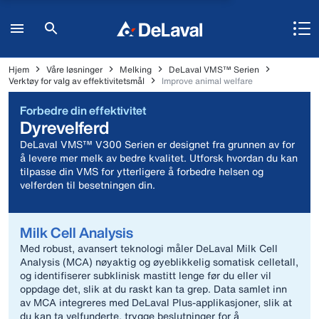
Hjem
Våre løsninger
Melking
DeLaval VMS™ Serien
Verktøy for valg av effektivitetsmål
Improve animal welfare
Forbedre din effektivitet
Dyrevelferd
DeLaval VMS™ V300 Serien er designet fra grunnen av for
å levere mer melk av bedre kvalitet. Utforsk hvordan du kan
tilpasse din VMS for ytterligere å forbedre helsen og
velferden til besetningen din.
Milk Cell Analysis
Med robust, avansert teknologi måler DeLaval Milk Cell
Analysis (MCA) nøyaktig og øyeblikkelig somatisk celletall,
og identifiserer subklinisk mastitt lenge før du eller vil
oppdage det, slik at du raskt kan ta grep. Data samlet inn
av MCA integreres med DeLaval Plus-applikasjoner, slik at
du kan ta velfunderte, trygge beslutninger for å