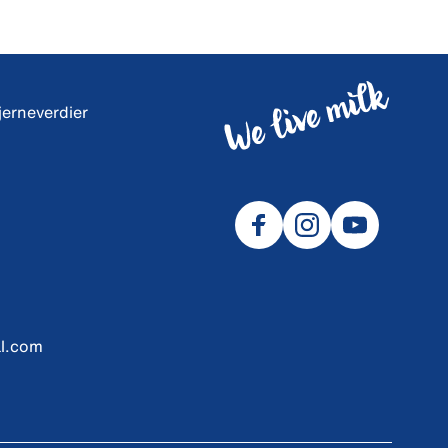
jerneverdier
l.com