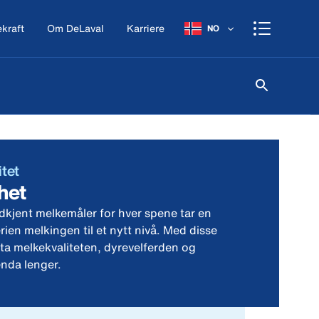
kraft
Om DeLaval
Karriere
NO
itet
het
kjent melkemåler for hver spene tar en
en melkingen til et nytt nivå. Med disse
a melkekvaliteten, dyrevelferden og
enda lenger.