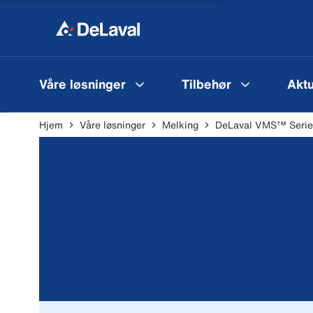
Våre løsninger
Tilbehør
Aktu
Hjem
Våre løsninger
Melking
DeLaval VMS™ Seri