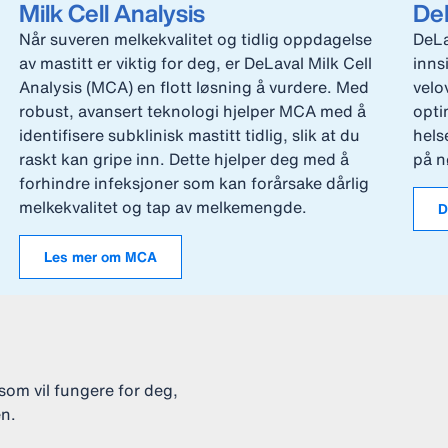
Milk Cell Analysis
DeL
Når suveren melkekvalitet og tidlig oppdagelse
DeLa
av mastitt er viktig for deg, er DeLaval Milk Cell
inns
Analysis (MCA) en flott løsning å vurdere. Med
velo
robust, avansert teknologi hjelper MCA med å
opti
identifisere subklinisk mastitt tidlig, slik at du
hels
raskt kan gripe inn. Dette hjelper deg med å
på n
forhindre infeksjoner som kan forårsake dårlig
melkekvalitet og tap av melkemengde.
D
Les mer om MCA
som vil fungere for deg,
en.