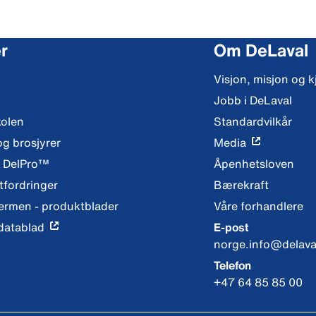
r
Om DeLaval
Visjon, misjon og k
Jobb i DeLaval
kolen
Standardvilkår
og brosjyrer
Media
y DelPro™
Åpenhetsloven
fordringer
Bærekraft
ermen - produktblader
Våre forhandlere
datablad
E-post
norge.info@delava
Telefon
+47 64 85 85 00