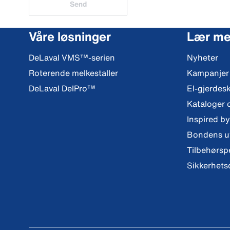
Send
Våre løsninger
Lær me
DeLaval VMS™-serien
Nyheter
Roterende melkestaller
Kampanjer
DeLaval DelPro™
El-gjerdes
Kataloger 
Inspired b
Bondens ut
Tilbehørsp
Sikkerhets