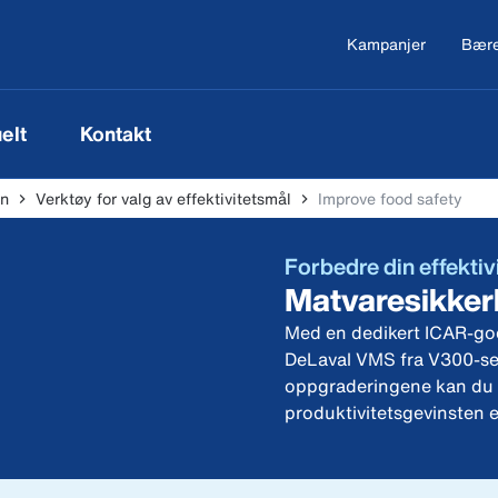
Kampanjer
Bære
elt
Kontakt
en
Verktøy for valg av effektivitetsmål
Improve food safety
Forbedre din effektiv
Matvaresikker
Med en dedikert ICAR-god
DeLaval VMS fra V300-seri
oppgraderingene kan du t
produktivitetsgevinsten 