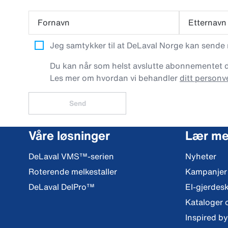
Fornavn
Etternavn
Jeg samtykker til at DeLaval Norge kan sende
Du kan når som helst avslutte abonnementet dit
Les mer om hvordan vi behandler
ditt personv
Send
Våre løsninger
Lær me
DeLaval VMS™-serien
Nyheter
Roterende melkestaller
Kampanjer
DeLaval DelPro™
El-gjerdes
Kataloger 
Inspired b