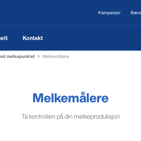
Kampanjer
Bære
elt
Kontakt
ed melkepunktet
Melkemålere
Melkemålere
Ta kontrollen på din melkeproduksjon