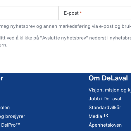
E-post
*
 meg nyhetsbrev og annen markedsføring via e-post og bruke
t ved å klikke på "Avslutte nyhetsbrev" nederst i nyhetsbre
ern.
r
Om DeLaval
Visjon, misjon og k
Jobb i DeLaval
kolen
Standardvilkår
og brosjyrer
Media
y DelPro™
Åpenhetsloven