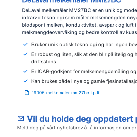
DeLaval melkemåler MM27BC er en unik og mode
infrarød teknologi som måler melkemengden nøya
blodspor i melken, konduktivitet, avspark og luft i
melkmengdeovervåking og bedre kontroll av kuas
Bruker unik optisk teknologi og har ingen bev
Er robust og liten, slik at den blir pålitelig og 
driftsstans
Er ICAR-godkjent for melkemengdemåling og
Kan brukes både i nye og gamle fjøsinstallasj
19006-melkemaler-mm27bc-l.pdf
Vil du holde deg oppdatert
Meld deg på vårt nyhetsbrev å få informasjon om p