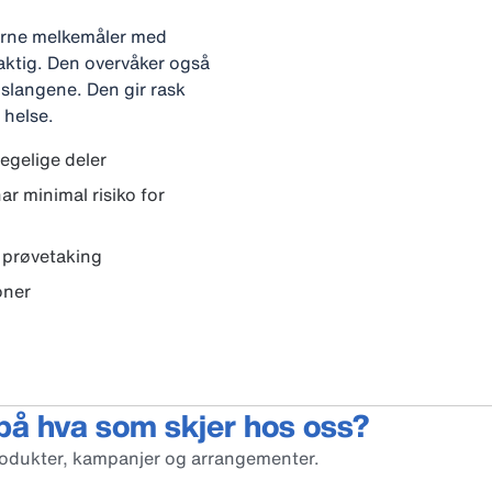
rne melkemåler med
ktig. Den overvåker også
 slangene. Den gir rask
 helse.
egelige deler
har minimal risiko for
 prøvetaking
oner
 på hva som skjer hos oss?
rodukter, kampanjer og arrangementer.