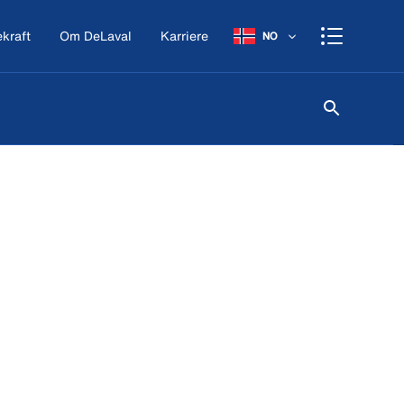
kraft
Om DeLaval
Karriere
NO