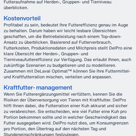
Futteraufnahme auf Herden-, Gruppen- und Tierniveau
überblicken.
Kostenvorteil
Profitabel zu sein, bedeutet Ihre Futtereffizienz genau im Auge
zu behalten. Darum haben wir leicht lesbare Übersichten
geschaffen, um die Betriebsleistung nach einem Top-down-
Ansatz zu überblicken. Basierend auf Futterverbrauch,
Futterkosten, Produktionsdaten und Milchpreis stellt DelPro eine
klare Übersicht der Herden-, Gruppen- und
Tierniveaufuttereffizienz zur Verfügung. Das erlaubt Ihnen, auch
zukünftige Szenarien zu budgetieren und zu modellieren.
Zusammen mit DeLaval Optimat™ können Sie Ihre Futtermittel-
und Kraftfutterration mischen, verteilen und anpassen.
Kraftfutter- management
Wenn Sie Futterergänzungsmittel verfüttern, kennen Sie die
Risiken der Überversorgung von Tieren mit Kraftfutter. DelPro
hilft Ihnen dabei, die Futterration einer Kuh akkurat und sicher
zu verabreichen. Sie entscheiden, wie viel Futter eine Kuh pro
Portion bekommen sollte und in welcher Geschwindigkeit das
Futter ausgegeben wird. DelPro nutzt dies, um Konsumgrenzen
pro Portion, den Übertrag auf den nächsten Tag und
Stundeneinschränkungen festzulegen.