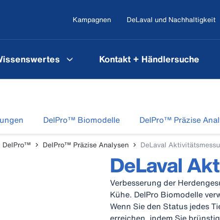
Kampagnen
DeLaval und Nachhaltigkeit
issenswertes
Kontakt + Händlersuche
dungen
DelPro™ Biomodelle
DelPro™ Präzise Ana
l DelPro™
DelPro™ Präzise Analysen
DeLaval Aktivitätsmess
DeLaval Ak
Verbesserung der Herdengesu
Kühe. DelPro Biomodelle verw
Wenn Sie den Status jedes Ti
erreichen, indem Sie brünsti