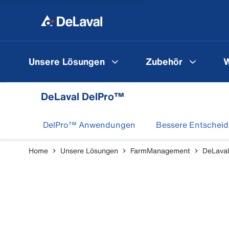
Unsere Lösungen
Zubehör
W
DeLaval DelPro™
DelPro™ Anwendungen
Bessere Entschei
Home
Unsere Lösungen
FarmManagement
DeLava