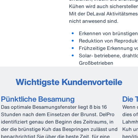
Kühen wird auch sicherstelle
Mit der DeLaval Aktivitätsme
nicht anwesend sind.
Erkennen von brünstige
Reduktion von Reproduk
Frühzeitige Erkennung v
Solar- betriebene, draht
Großbetrieben
Wichtigste Kundenvorteile
Pünktliche Besamung
Die 
Das optimale Besamungsfenster liegt 8 bis 16
Wenn d
Stunden nach dem Einsetzen der Brunst. DelPro
dies o
identifiziert genau den Beginn des Zeitraums, in
Lahmhe
der die brünstige Kuh das Bespringen zulässt und
Kuh un
benachrichtigt Sie über die beste Zeit, für eine
benöti