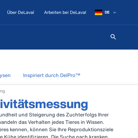
Über DeLaval
Arbeiten bei DeLaval
DE
lysen
Inspiriert durch DelPro™
ung
tivitätsmessung
ndheit und Steigerung des Zuchterfolgs Ihrer
andeln das Verhalten jedes Tieres in Wissen.
eres kennen, können Sie Ihre Reproduktionsziele
ge Kühe identifizieren. Die Suche nach kranken