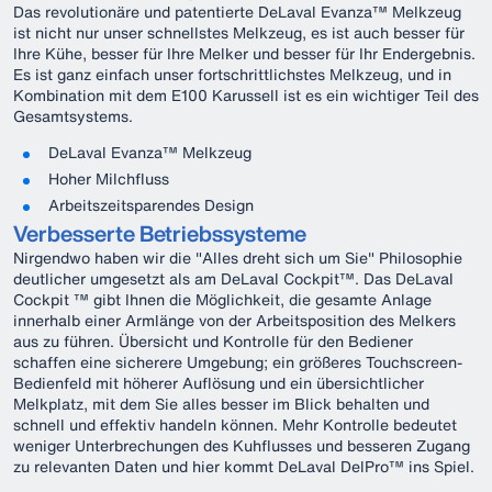
Das revolutionäre und patentierte DeLaval Evanza™ Melkzeug
ist nicht nur unser schnellstes Melkzeug, es ist auch besser für
Ihre Kühe, besser für Ihre Melker und besser für Ihr Endergebnis.
Es ist ganz einfach unser fortschrittlichstes Melkzeug, und in
Kombination mit dem E100 Karussell ist es ein wichtiger Teil des
Gesamtsystems.
DeLaval Evanza™ Melkzeug
Hoher Milchfluss
Arbeitszeitsparendes Design
Verbesserte Betriebssysteme
Nirgendwo haben wir die "Alles dreht sich um Sie" Philosophie
deutlicher umgesetzt als am DeLaval Cockpit™. Das DeLaval
Cockpit ™ gibt Ihnen die Möglichkeit, die gesamte Anlage
innerhalb einer Armlänge von der Arbeitsposition des Melkers
aus zu führen. Übersicht und Kontrolle für den Bediener
schaffen eine sicherere Umgebung; ein größeres Touchscreen-
Bedienfeld mit höherer Auflösung und ein übersichtlicher
Melkplatz, mit dem Sie alles besser im Blick behalten und
schnell und effektiv handeln können. Mehr Kontrolle bedeutet
weniger Unterbrechungen des Kuhflusses und besseren Zugang
zu relevanten Daten und hier kommt DeLaval DelPro™ ins Spiel.