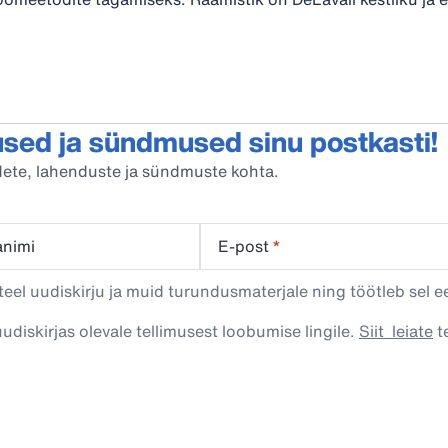
sed ja sündmused sinu postkasti!
oodete, lahenduste ja sündmuste kohta.
animi
E-post
*
eel uudiskirju ja muid turundusmaterjale ning töötleb sel e
uudiskirjas olevale tellimusest loobumise lingile.
Siit leiate
te