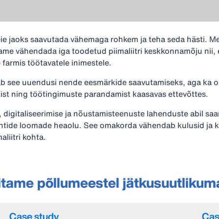
e jaoks saavutada vähemaga rohkem ja teha seda hästi. Mei
ame vähendada iga toodetud piimaliitri keskkonnamõju nii, et
 farmis töötavatele inimestele.
ab see uuendusi nende eesmärkide saavutamiseks, aga ka o
ist ning töötingimuste parandamist kaasavas ettevõttes.
 digitaliseerimise ja nõustamisteenuste lahenduste abil s
entide loomade heaolu. See omakorda vähendab kulusid ja
liitri kohta.
tame põllumeestel jätkusuutlikum
Case study
Cas