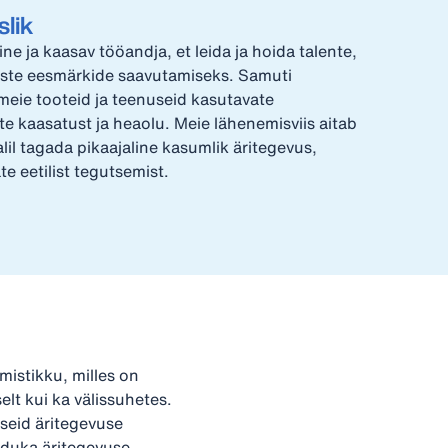
slik
e ja kaasav tööandja, et leida ja hoida talente,
iste eesmärkide saavutamiseks. Samuti
eie tooteid ja teenuseid kasutavate
e kaasatust ja heaolu. Meie lähenemisviis aitab
alil tagada pikaajaline kasumlik äritegevus,
te eetilist tegutsemist.
mistikku, milles on
lt kui ka välissuhetes.
iseid äritegevuse
eduka äritegevuse