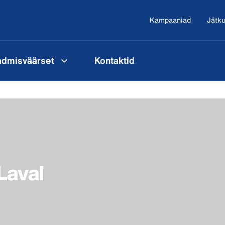
Kampaaniad
Jätku
admisväärset
Kontaktid
Laval