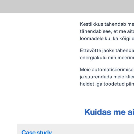
Kestlikkus tähendab mei
tähendab see, et me ait
loomadele kui ka kõigile
Ettevõtte jaoks tähend
energiakulu minimeerim
Meie automatiseerimise,
ja suurendada meie kli
heidet iga toodetud piima
Kuidas me ai
Case study