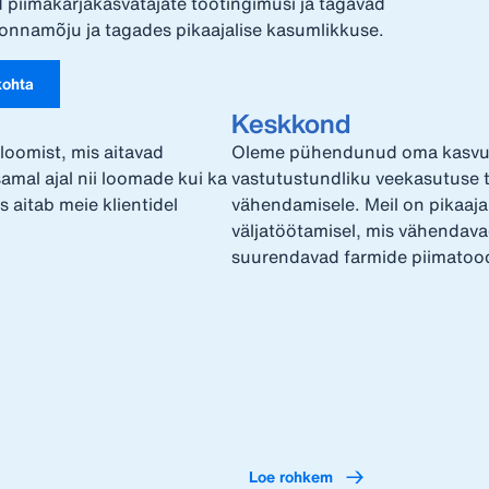
 piimakarjakasvatajate töötingimusi ja tagavad
onnamõju ja tagades pikaajalise kasumlikkuse.
kohta
Keskkond
loomist, mis aitavad
Oleme pühendunud oma kasvuh
al ajal nii loomade kui ka
vastutustundliku veekasutuse t
s aitab meie klientidel
vähendamisele. Meil on pikaaj
väljatöötamisel, mis vähendava
suurendavad farmide piimatood
Loe rohkem