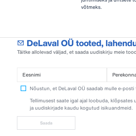
võtmeks.
DeLaval OÜ tooted, lahendu
Täitke allolevad väljad, et saada uudiskirju meie t
Eesnimi
Perekonn
Nõustun, et DeLaval OÜ saadab mulle e-posti t
Tellimusest saate igal ajal loobuda, klõpsates 
ja uudiskirjade kaudu kogutud isikuandmeid.
Saada