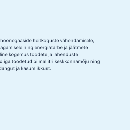
oonegaaside heitkoguste vähendamisele,
agamisele ning energiatarbe ja jäätmete
aline kogemus toodete ja lahenduste
d iga toodetud piimaliitri keskkonnamõju ning
angut ja kasumlikkust.