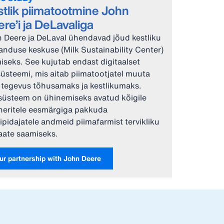
tlik piimatootmine John
re’i ja DeLavaliga
 Deere ja DeLaval ühendavad jõud kestliku
anduse keskuse (Milk Sustainability Center)
iseks. See kujutab endast digitaalset
üsteemi, mis aitab piimatootjatel muuta
tegevus tõhusamaks ja kestlikumaks.
üsteem on ühinemiseks avatud kõigile
neritele eesmärgiga pakkuda
ipidajatele andmeid piimafarmist tervikliku
aate saamiseks.
ur partnership with John Deere