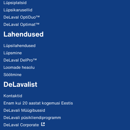
Lüpsiplatsid
Lüpsikarusellid
DeLaval OptiDuo™
DeLaval Optimat™
Lahendused
Lüpsilahendused
Lüpsmine
DeLaval DelPro™
Loomade heaolu
Söötmine
DeLavalist
Kontaktid
Enam kui 20 aastat kogemusi Eestis
DeLavali Müügibussid
DeLavali püsikliendiprogramm
DeLaval Corporate