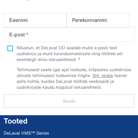
Eesnimi
Perekonnanimi
E-post
*
Nõustun, et DeLaval OÜ saadab mulle e-posti teel
uudiskirju ja muid turundusmaterjale ning töötleb sel
eesmärgil minu isikuandmeid.​
Tellimusest saate igal ajal loobuda, klõpsates uudiskirjas
olevale tellimusest loobumise lingile.
Siit leiate
teavet
selle kohta, kuidas DeLaval töötleb veebisaidi ja
uudiskirjade kaudu kogutud isikuandmeid.
Saada
Tooted
DeLaval VMS™ Series